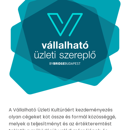
A Vállalható Üzleti Kultúráért kezdeményezés
olyan cégeket köt össze és formál közösséggé,
melyek a teljesítményt és az értékteremtést