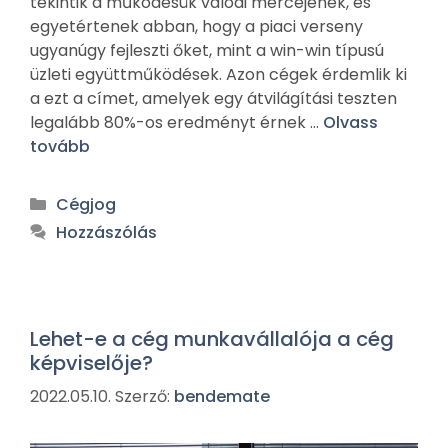
tekintik a működésük valódi mércéjének, és
egyetértenek abban, hogy a piaci verseny
ugyanúgy fejleszti őket, mint a win-win típusú
üzleti együttműködések. Azon cégek érdemlik ki
a ezt a címet, amelyek egy átvilágítási teszten
legalább 80%-os eredményt érnek …
Olvass
tovább
Cégjog
Hozzászólás
Lehet-e a cég munkavállalója a cég
képviselője?
2022.05.10.
Szerző:
bendemate