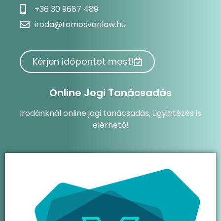
+36 30 9687 489
iroda@tomosvarilaw.hu
Kérjen időpontot most!
Online Jogi Tanácsadás
Irodánknál online jogi tanácsadás, ügyintézés is
elérhető!