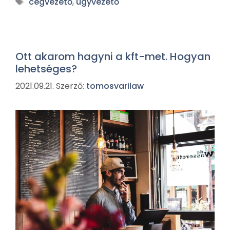
cégvezető
,
ügyvezető
Ott akarom hagyni a kft-met. Hogyan
lehetséges?
2021.09.21.
Szerző:
tomosvarilaw