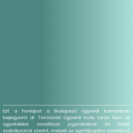
Ezt a honlapot a Budapesti Ügyvédi Kamarában
bejegyzett dr. Tömösvári Ügyvédi Iroda tartja fenn az
ügyvédekre vonatkozó jogszabályok és belső
szabályzatok szerint, melyek az ügyféljogokra vonatkozó