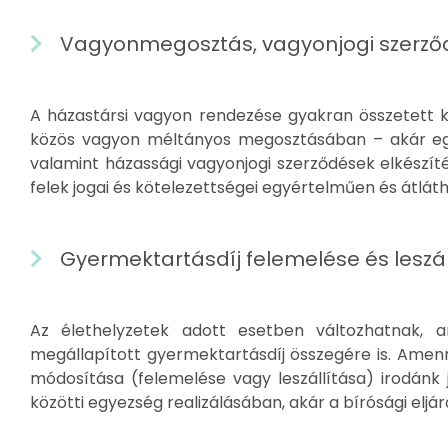
Vagyonmegosztás, vagyonjogi szerződ
A házastársi vagyon rendezése gyakran összetett ké
közös vagyon méltányos megosztásában – akár egye
valamint házassági vagyonjogi szerződések elkészít
felek jogai és kötelezettségei egyértelműen és átlát
Gyermektartásdíj felemelése és leszál
Az élethelyzetek adott esetben változhatnak, 
megállapított gyermektartásdíj összegére is. Amenn
módosítása (felemelése vagy leszállítása) irodánk j
közötti egyezség realizálásában, akár a bírósági eljár