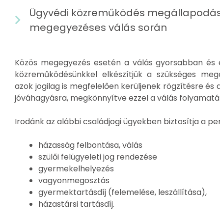
Ügyvédi közreműködés megállapodás 
megegyezéses válás során
Közös megegyezés esetén a válás gyorsabban és 
közreműködésünkkel elkészítjük a szükséges megál
azok jogilag is megfelelően kerüljenek rögzítésre és 
jóváhagyásra, megkönnyítve ezzel a válás folyamatá
Irodánk az alábbi családjogi ügyekben biztosítja a pe
házasság felbontása, válás
szülői felügyeleti jog rendezése
gyermekelhelyezés
vagyonmegosztás
gyermektartásdíj (felemelése, leszállítása),
házastársi tartásdíj.