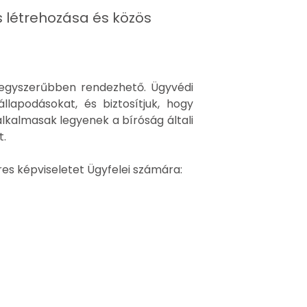
létrehozása és közös
egyszerűbben rendezhető. Ügyvédi
lapodásokat, és biztosítjuk, hogy
alkalmasak legyenek a bíróság általi
t.
res képviseletet Ügyfelei számára: