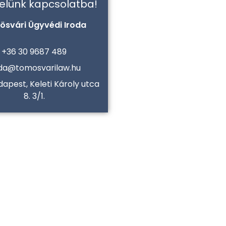
velünk kapcsolatba!
ösvári Ügyvédi Iroda
+36 30 9687 489
oda@tomosvarilaw.hu
dapest, Keleti Károly utca
8. 3/1.