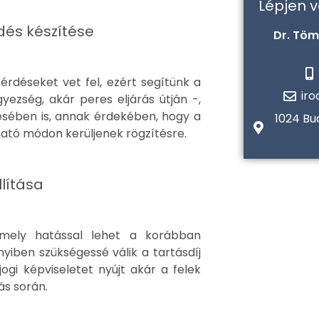
Lépjen 
és készítése
Dr. Töm
rdéseket vet fel, ezért segítünk a
ir
zség, akár peres eljárás útján -,
ésében is, annak érdekében, hogy a
1024 Bu
ható módon kerüljenek rögzítésre.
lítása
amely hatással lehet a korábban
yiben szükségessé válik a tartásdíj
ogi képviseletet nyújt akár a felek
ás során.