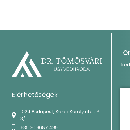
On
Iro
Elérhetőségek
1024 Budapest, Keleti Károly utca 8.
3/1.
+36 30 9687 489