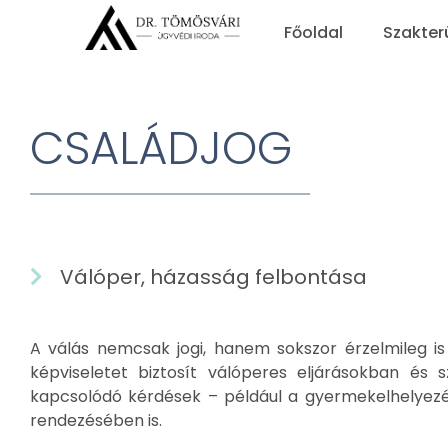
Főoldal
Szakter
CSALÁDJOG
Válóper, házasság felbontása
A válás nemcsak jogi, hanem sokszor érzelmileg is
képviseletet biztosít válóperes eljárásokban és 
kapcsolódó kérdések – például a gyermekelhelyezés
rendezésében is.