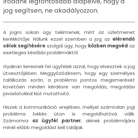
Irodánk legfontosabb alapelve, hogy a
jog segítsen, ne akadályozzon.
A jogra sokan úgy tekintenek, mint az üzletmenet
kerékkötője. Nálunk ezzel szemben a jog az
elérendő
célok segítésére
szolgál úgy, hogy
közben megvéd
az
esetleges későbbi problémáktól.
Gyakran keresnek fel ügyfelek azzal, hogy elvesztek a jog
útvesztőjében. Meggyőződésem, hogy egy személyes
találkozás során, a probléma pontos megismerését
követően minden kérdésre van megoldás, megoldási
javaslatokkal kiút mutatható.
Hiszek a kommunikáció erejében, mellyel számtalan jogi
probléma békés úton is megoldhatóvá válik.
Számomra
az ügyfél partner
, akinek problémájára
minél előbb megoldást kell találjak.