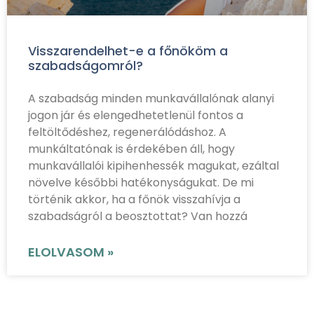
Visszarendelhet-e a főnököm a
szabadságomról?
A szabadság minden munkavállalónak alanyi
jogon jár és elengedhetetlenül fontos a
feltöltődéshez, regenerálódáshoz. A
munkáltatónak is érdekében áll, hogy
munkavállalói kipihenhessék magukat, ezáltal
növelve későbbi hatékonyságukat. De mi
történik akkor, ha a főnök visszahívja a
szabadságról a beosztottat? Van hozzá
ELOLVASOM »