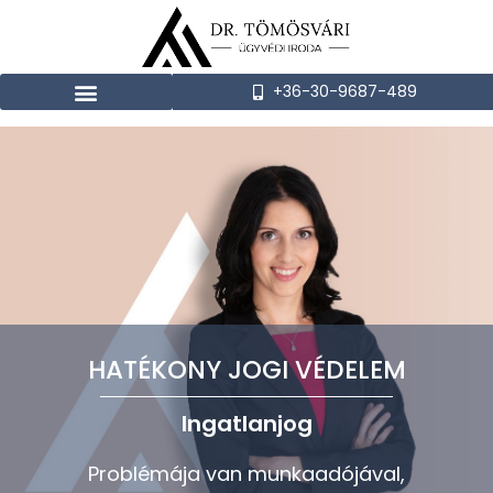
+36-30-9687-489
HATÉKONY JOGI VÉDELEM
Adatvédelem
Ingatlanjog
Problémája van munkaadójával,