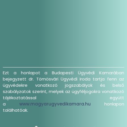
Ezt a honlapot a Budapesti Ügyvédi Kamarában
bejegyzett dr. Tömösvári Ügyvédi Iroda tartja fenn az
ügyvédekre vonatkozó jogszabályok és belső
szabályzatok szerint, melyek az ügyféljogokra vonatkozó
tájékoztatással együtt
a
www.magyarugyvedikamara.hu
honlapon
találhatóak.