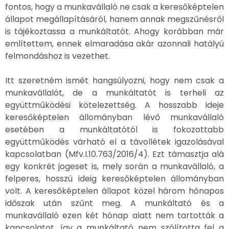
fontos, hogy a munkavállaló ne csak a keresőképtelen
állapot megállapításáról, hanem annak megszűnésről
is tájékoztassa a munkáltatót. Ahogy korábban már
említettem, ennek elmaradása akár azonnali hatályú
felmondáshoz is vezethet.
Itt szeretném ismét hangsúlyozni, hogy nem csak a
munkavállalót, de a munkáltatót is terheli az
együttműködési kötelezettség. A hosszabb ideje
keresőképtelen állományban lévő munkavállaló
esetében a munkáltatótól is fokozottabb
együttműködés várható el a távollétek igazolásával
kapcsolatban (Mfv.I.10.763/2016/4). Ezt támasztja alá
egy konkrét jogeset is, mely során a munkavállaló, a
felperes, hosszú ideig keresőképtelen állományban
volt. A keresőképtelen állapot közel három hónapos
időszak után szűnt meg. A munkáltató és a
munkavállaló ezen két hónap alatt nem tartották a
kapcsolatot, így a munkáltató nem szólította fel a