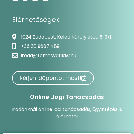
Elérhetőségek
1024 Budapest, Keleti Károly utca 8. 3/1.
+36 30 9687 489
iroda@tomosvarilaw.hu
Kérjen időpontot most!
Online Jogi Tanácsadás
Irodánknál online jogi tanácsadás, ügyintézés is
elérhető!