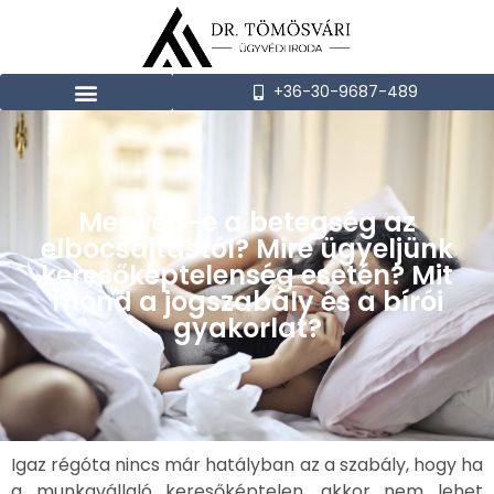
+36-30-9687-489
Megvéd-e a betegség az
elbocsájtástól? Mire ügyeljünk
keresőképtelenség esetén? Mit
mond a jogszabály és a bírói
gyakorlat?
Igaz régóta nincs már hatályban az a szabály, hogy ha
a munkavállaló keresőképtelen, akkor nem lehet