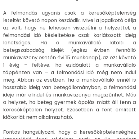
A felmondás ugyanis csak a keresőképtelenség
leteltét követő napon kezdődik. Mivel a jogalkotó célja
az volt, hogy ne lehessen visszaélni a helyzettel, a
felmondási idő késleltetése csak korlátozott ideig
lehetséges. Ha a munkavállaló kitölti a
betegszabadság idejét (egész évben fennálló
munkaviszony esetén évi 15 munkanap), az ezt követő
1 évig – feltéve, ha ezidőalatt a munkavállaló
táppénzen van – a felmondási idő még nem indul
meg. Abban az esetben, ha a munkavállaló ennél is
hosszabb ideig van betegállományban, a felmondási
ideje már elindul és munkaviszonya megszűnhet. Más
a helyzet, ha beteg gyermek ápolás miatt áll fenn a
keresőképtelen helyzet. Ezesetben a fent említett
időkorlát nem alkalmazható.
Fontos hangsúlyozni, hogy a keresőképtelenséghez