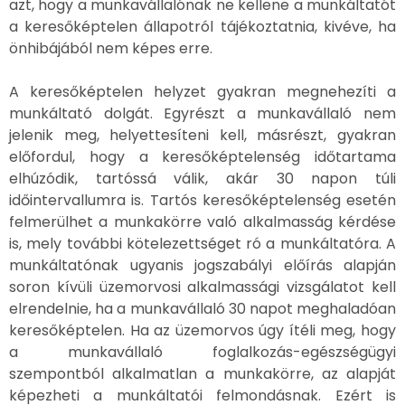
azt, hogy a munkavállalónak ne kellene a munkáltatót
a keresőképtelen állapotról tájékoztatnia, kivéve, ha
önhibájából nem képes erre.
A keresőképtelen helyzet gyakran megnehezíti a
munkáltató dolgát. Egyrészt a munkavállaló nem
jelenik meg, helyettesíteni kell, másrészt, gyakran
előfordul, hogy a keresőképtelenség időtartama
elhúzódik, tartóssá válik, akár 30 napon túli
időintervallumra is. Tartós keresőképtelenség esetén
felmerülhet a munkakörre való alkalmasság kérdése
is, mely további kötelezettséget ró a munkáltatóra. A
munkáltatónak ugyanis jogszabályi előírás alapján
soron kívüli üzemorvosi alkalmassági vizsgálatot kell
elrendelnie, ha a munkavállaló 30 napot meghaladóan
keresőképtelen. Ha az üzemorvos úgy ítéli meg, hogy
a munkavállaló foglalkozás-egészségügyi
szempontból alkalmatlan a munkakörre, az alapját
képezheti a munkáltatói felmondásnak. Ezért is