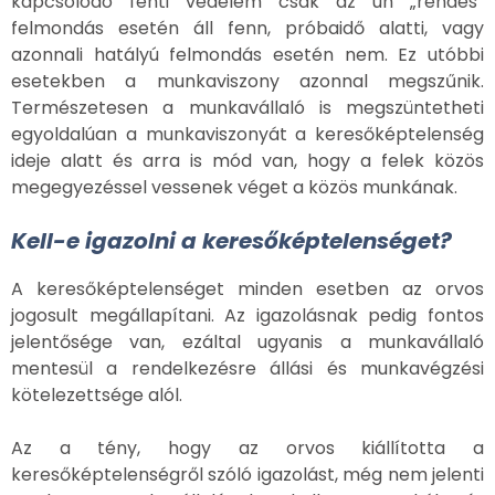
kapcsolódó fenti védelem csak az ún „rendes”
felmondás esetén áll fenn, próbaidő alatti, vagy
azonnali hatályú felmondás esetén nem. Ez utóbbi
esetekben a munkaviszony azonnal megszűnik.
Természetesen a munkavállaló is megszüntetheti
egyoldalúan a munkaviszonyát a keresőképtelenség
ideje alatt és arra is mód van, hogy a felek közös
megegyezéssel vessenek véget a közös munkának.
Kell-e igazolni a keresőképtelenséget?
A keresőképtelenséget minden esetben az orvos
jogosult megállapítani. Az igazolásnak pedig fontos
jelentősége van, ezáltal ugyanis a munkavállaló
mentesül a rendelkezésre állási és munkavégzési
kötelezettsége alól.
Az a tény, hogy az orvos kiállította a
keresőképtelenségről szóló igazolást, még nem jelenti