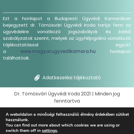
Ezt a honlapot a Budapesti Ügyvédi Kamarában
bejegyzett dr. Tömösvári Ügyvédi Iroda tartja fenn az
ügyvédekre vonatkozó jogszabályok és belső
szabályzatok szerint, melyek az ügyféljogokra vonatkozó
tájékoztatással együtt
a
www.magyarugyvedikamara.hu
honlapon
találhatóak.
Adatkezelési tájékoztató
Dr. Tömösvári Ügyvédi Iroda 2021 | Minden jog
fenntartva
A weboldalon a minőségi felhasználói élmény érdekében sütiket
használunk.
You can find out more about which cookies we are using or
switch them off in
settings
.