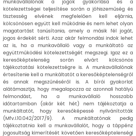
munkavállalónak a jogok gyakorlása és a
kötelezettségei teljesítése során a jóhiszeműség és
tisztesség elvének megfelelően kell eljárnia,
kölcsönösen együtt kell működnie és nem lehet olyan
magatartást tanúsítania, amely a másik fél jogát,
jogos érdekét sérti. Azaz akár felmondási indok lehet
az is, ha a munkavállaló vagy a munkáltató az
együttműködési kötelezettségét megszegi. Igaz ez a
keresőképtelenség során elvárt kölcsönös
tájékoztatási kötelezettségre is. A munkavállalónak
értesítenie kell a munkáltatót a keresőképtelenségről
és annak megszűnéséről is. A bírói gyakorlat
alátámasztja, hogy megalapozza az azonnali hatályú
felmondást, ha a munkavállaló hosszabb
időtartamban (akár két hét) nem tájékoztatja a
munkáltatót, hogy keresőképessé nyilvánították
(Mfv.I.10.042/2017/9). A munkáltatónak pedig
tájékoztatnia kell a munkavállalót, hogy a táppénz
jogosultság kimerítését követően keresőképtelenségi