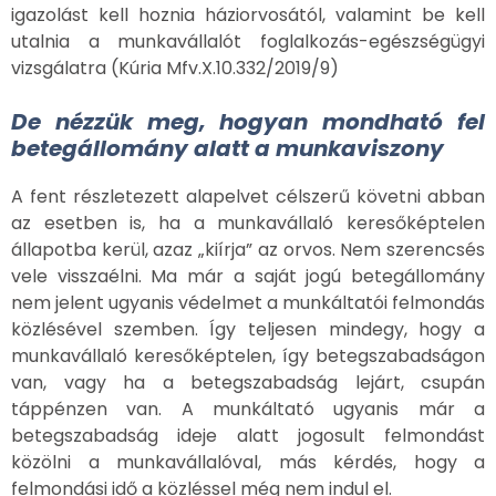
igazolást kell hoznia háziorvosától, valamint be kell
utalnia a munkavállalót foglalkozás-egészségügyi
vizsgálatra (Kúria Mfv.X.10.332/2019/9)
De nézzük meg, hogyan mondható fel
betegállomány alatt a munkaviszony
A fent részletezett alapelvet célszerű követni abban
az esetben is, ha a munkavállaló keresőképtelen
állapotba kerül, azaz „kiírja” az orvos. Nem szerencsés
vele visszaélni. Ma már a saját jogú betegállomány
nem jelent ugyanis védelmet a munkáltatói felmondás
közlésével szemben. Így teljesen mindegy, hogy a
munkavállaló keresőképtelen, így betegszabadságon
van, vagy ha a betegszabadság lejárt, csupán
táppénzen van. A munkáltató ugyanis már a
betegszabadság ideje alatt jogosult felmondást
közölni a munkavállalóval, más kérdés, hogy a
felmondási idő a közléssel még nem indul el.