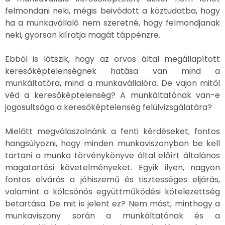
felmondani neki, mégis beivódott a köztudatba, hogy
ha a munkavállaló nem szeretné, hogy felmondjanak
neki, gyorsan kiíratja magát táppénzre.
Ebből is látszik, hogy az orvos által megállapított
keresőképtelenségnek hatása van mind a
munkáltatóra, mind a munkavállalóra. De vajon mitől
véd a keresőképtelenség? A munkáltatónak van-e
jogosultsága a keresőképtelenség felülvizsgálatára?
Mielőtt megválaszolnánk a fenti kérdéseket, fontos
hangsúlyozni, hogy minden munkaviszonyban be kell
tartani a munka törvénykönyve által előírt általános
magatartási követelményeket. Egyik ilyen, nagyon
fontos elvárás a jóhiszemű és tisztességes eljárás,
valamint a kölcsönös együttműködési kötelezettség
betartása. De mit is jelent ez? Nem mást, minthogy a
munkaviszony során a munkáltatónak és a