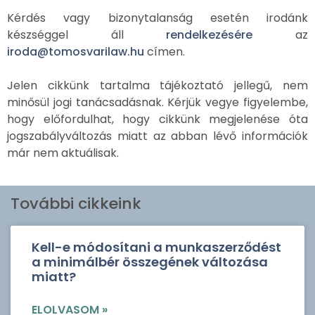
Kérdés vagy bizonytalanság esetén irodánk
készséggel áll
rendelkezésére
az
iroda@tomosvarilaw.hu
címen.
Jelen cikkünk tartalma tájékoztató jellegű, nem
minősül jogi tanácsadásnak. Kérjük vegye figyelembe,
hogy előfordulhat, hogy cikkünk megjelenése óta
jogszabályváltozás miatt az abban lévő információk
már nem aktuálisak.
További cikkeink
Kell-e módosítani a munkaszerződést
a minimálbér összegének változása
miatt?
ELOLVASOM »