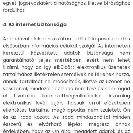
egyet, jogorvoslatért a hatósághoz, illetve bírósághoz
fordulhat.
4. Az internet biztonsága
Az Irodával elektronikus úton történő kapcsolattartás
elsősorban információs célokat szolgál. Az interneten
keresztül közvetített adatok biztonsága nem
garantálható teljes mértékben, ezért nem lehet
kizárni, hogy az így elküldött elektronikus üzenetek
tartalmához illetéktelen személyek ne férjenek hozzá,
annak tartalmát ne módosítsák, illetve az üzenet ne
vesszen el, mindezért az Iroda nem tesz és nem fogad
el hivatalos kötelezettségvállalásokat kizárólag
elektronikus levél útján, hacsak erről előzetesen
ellentétes tartalmú megállapodás nem született Ön
és az Iroda között. Az Iroda mindazonáltal minden
ésszerű és elvárható lépést megtesz annak
érdekében, hogy az Ön által megadott adatok és az