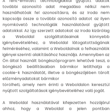
A fent-említett technológiákkal gyűjtött adatok
további azonosító adat megadása nélkül nem
használhatóak fel azonosításra, és az Iroda nem
kapcsolja össze a további azonosító adatot az ilyen
nyomkövető technológiák használatával gyűjtött
adatokkal. Az így szerzett adatokat az Iroda kizárólag
a Weboldal szolgáltatásainak könnyebb
igénybevételéhez, a Weboldal látogatottságának
felméréséhez, valamint a Weboldalnak a felhasználók
igényei szerinti alakításához használja. Amennyiben az
Ön által használt böngészőprogram lehetővé teszi, a
böngésző beállításaiban bármikor letilthatja a
cookie-k használatát, illetve a böngészőjében tárolt
előzményadatokat bármikor
törölheti, amely nem érinti a Weboldalon keresztül
nyújtott szolgáltatások igénybevételéhez való jogát.
A Weboldal használatával kifejezetten hozzájárul
ahhoz, hogy a Weboldal a jelen pontban