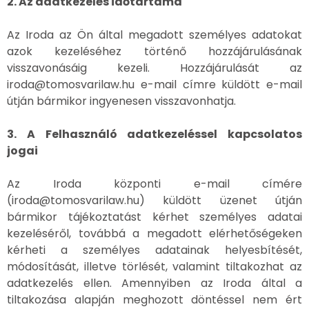
2. Az adatkezelés időtartama
Az Iroda az Ön által megadott személyes adatokat
azok kezeléséhez történő hozzájárulásának
visszavonásáig kezeli. Hozzájárulását az
iroda@tomosvarilaw.hu e-mail címre küldött e-mail
útján bármikor ingyenesen visszavonhatja.
3. A Felhasználó adatkezeléssel kapcsolatos
jogai
Az Iroda központi e-mail címére
(iroda@tomosvarilaw.hu) küldött üzenet útján
bármikor tájékoztatást kérhet személyes adatai
kezeléséről, továbbá a megadott elérhetőségeken
kérheti a személyes adatainak helyesbítését,
módosítását, illetve törlését, valamint tiltakozhat az
adatkezelés ellen. Amennyiben az Iroda által a
tiltakozása alapján meghozott döntéssel nem ért