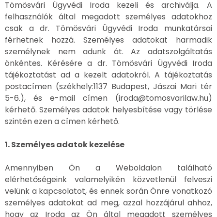
Tömösvári Ügyvédi Iroda kezeli és archiválja. A
felhasználók által megadott személyes adatokhoz
csak a dr. Tömösvári Ügyvédi Iroda munkatársai
férhetnek hozzá. Személyes adatokat harmadik
személynek nem adunk át. Az adatszolgáltatás
önkéntes. Kérésére a dr. Tömösvári Ügyvédi Iroda
tájékoztatást ad a kezelt adatokról. A tájékoztatás
postacímen (székhely:1137 Budapest, Jászai Mari tér
5-6.), és e-mail címen (iroda@tomosvarilaw.hu)
kérhető. Személyes adatok helyesbítése vagy törlése
szintén ezen a címen kérhető.
1. Személyes adatok kezelése
Amennyiben Ön a Weboldalon található
elérhetőségeink valamelyikén közvetlenül felveszi
velünk a kapcsolatot, és ennek során Önre vonatkozó
személyes adatokat ad meg, azzal hozzájárul ahhoz,
hogy az Iroda az Ön által megadott személyes