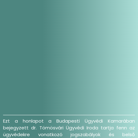
Ezt a honlapot a Budapesti Ügyvédi Kamarában
bejegyzett dr. Tömösvári Ügyvédi Iroda tartja fenn az
ügyvédekre vonatkozó jogszabályok és belső