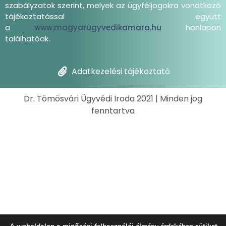
szabályzatok szerint, melyek az ügyféljogokra vonatkozó
tájékoztatással együtt
a
www.magyarugyvedikamara.hu
honlapon
találhatóak.
Adatkezelési tájékoztató
Dr. Tömösvári Ügyvédi Iroda 2021 | Minden jog
fenntartva