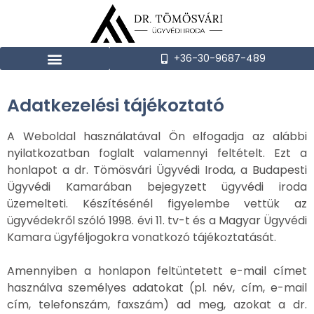
+36-30-9687-489
Adatkezelési tájékoztató
A Weboldal használatával Ön elfogadja az alábbi
nyilatkozatban foglalt valamennyi feltételt. Ezt a
honlapot a dr. Tömösvári Ügyvédi Iroda, a Budapesti
Ügyvédi Kamarában bejegyzett ügyvédi iroda
üzemelteti. Készítésénél figyelembe vettük az
ügyvédekről szóló 1998. évi 11. tv-t és a Magyar Ügyvédi
Kamara ügyféljogokra vonatkozó tájékoztatását.
Amennyiben a honlapon feltüntetett e-mail címet
használva személyes adatokat (pl. név, cím, e-mail
cím, telefonszám, faxszám) ad meg, azokat a dr.