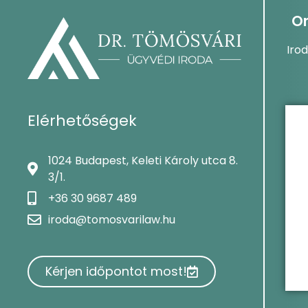
On
Iro
Elérhetőségek
1024 Budapest, Keleti Károly utca 8.
3/1.
+36 30 9687 489
iroda@tomosvarilaw.hu
Kérjen időpontot most!