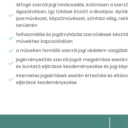
átfogó szerzői jogi tanácsadás, különösen a szerzői
ágazatokban, így többek között a divatipar, építés
iparművészet, képzőművészet, színházi világ, rekl
területén
felhasználási és jogátruházási szerződések készí
művekhez kapcsolódóan
a műveken fennálló szerzői jogi védelem vizsgála
jogérvényesítés szerzői jogok megsértése esetén: f
és büntető eljárások kezdeményezése és jogi képv
internetes jogsértések esetén értesítési és eltáv
eljárások kezdeményezése