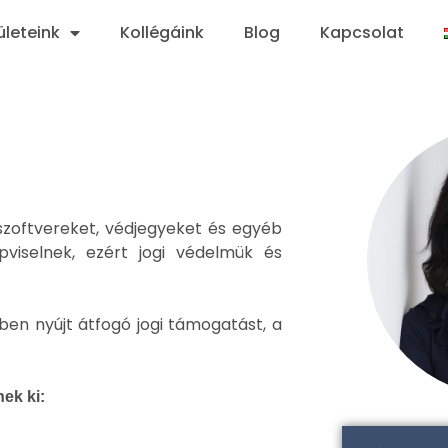
ületeink
Kollégáink
Blog
Kapcsolat
 szoftvereket, védjegyeket és egyéb
pviselnek, ezért jogi védelmük és
kben nyújt átfogó jogi támogatást, a
nek ki: