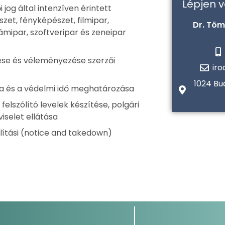
Lépjen 
 jog által intenzíven érintett
zet, fényképészet, filmipar,
Dr. Töm
ámipar, szoftveripar és zeneipar
tése és véleményezése szerzői
ir
1024 Bu
ta és a védelmi idő meghatározása
elszólító levelek készítése, polgári
iselet ellátása
olítási (notice and takedown)