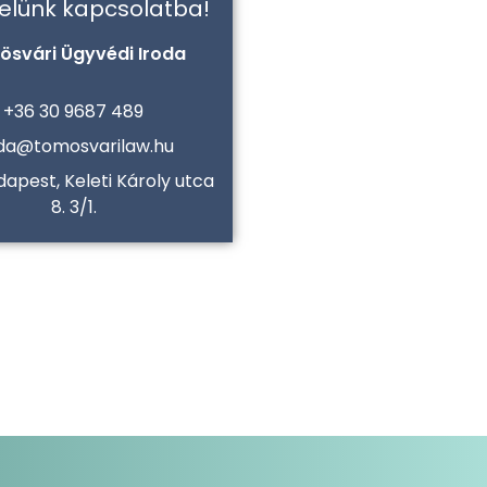
velünk kapcsolatba!
ösvári Ügyvédi Iroda
+36 30 9687 489
oda@tomosvarilaw.hu
dapest, Keleti Károly utca
8. 3/1.