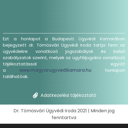
Ezt a honlapot a Budapesti Ügyvédi Kamarában
bejegyzett dr. Tömösvári Ügyvédi Iroda tartja fenn az
ügyvédekre vonatkozó jogszabályok és belső
szabályzatok szerint, melyek az ügyféljogokra vonatkozó
tájékoztatással együtt
a
www.magyarugyvedikamara.hu
honlapon
találhatóak.
Adatkezelési tájékoztató
Dr. Tömösvári Ügyvédi Iroda 2021 | Minden jog
fenntartva