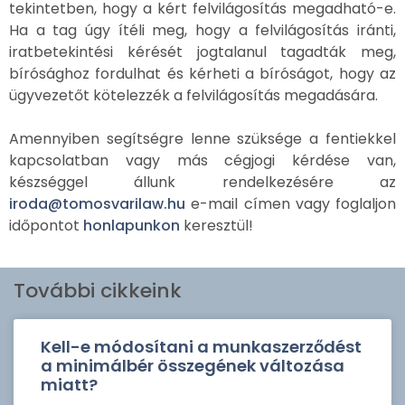
tekintetben, hogy a kért felvilágosítás megadható-e.
Ha a tag úgy ítéli meg, hogy a felvilágosítás iránti,
iratbetekintési kérését jogtalanul tagadták meg,
bírósághoz fordulhat és kérheti a bíróságot, hogy az
ügyvezetőt kötelezzék a felvilágosítás megadására.
Amennyiben segítségre lenne szüksége a fentiekkel
kapcsolatban vagy más cégjogi kérdése van,
készséggel állunk rendelkezésére az
iroda@tomosvarilaw.hu
e-mail címen vagy foglaljon
időpontot
honlapunkon
keresztül!
További cikkeink
Kell-e módosítani a munkaszerződést
a minimálbér összegének változása
miatt?