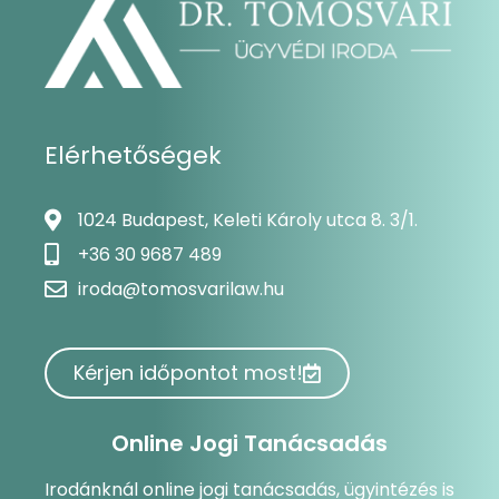
Elérhetőségek
1024 Budapest, Keleti Károly utca 8. 3/1.
+36 30 9687 489
iroda@tomosvarilaw.hu
Kérjen időpontot most!
Online Jogi Tanácsadás
Irodánknál online jogi tanácsadás, ügyintézés is