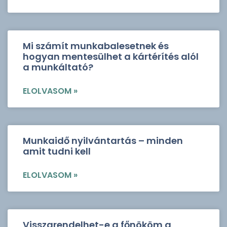
Mi számít munkabalesetnek és
hogyan mentesülhet a kártérítés alól
a munkáltató?
ELOLVASOM »
Munkaidő nyilvántartás – minden
amit tudni kell
ELOLVASOM »
Visszarendelhet-e a főnököm a