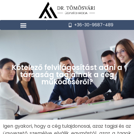
+36-30-9687-489
Kötelező felvilágosítást adni a
társaság tagjainak a cég
működéséről?
Igen gyakori, hogy a cég tulajdonosai, azaz tagjai és az
ügyvezető személye elválik egymástól, azaz a tagok