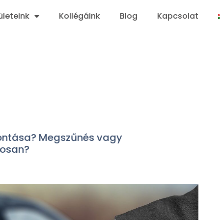
ületeink
Kollégáink
Blog
Kapcsolat
bontása? Megszűnés vagy
tosan?