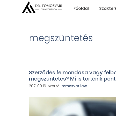
Főoldal
Szakter
megszüntetés
Szerződés felmondása vagy fel
megszüntetés? Mi is történik pon
2021.09.16.
Szerző:
tomosvarilaw