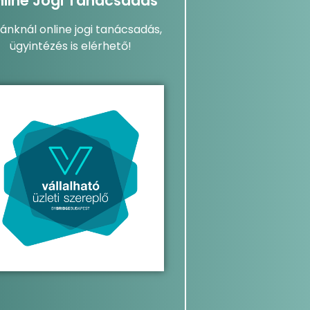
line Jogi Tanácsadás
dánknál online jogi tanácsadás,
ügyintézés is elérhető!