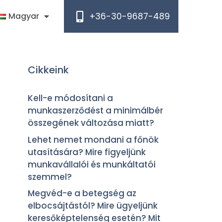
+36-30-9687-489
Magyar
Cikkeink
Kell-e módosítani a
munkaszerződést a minimálbér
összegének változása miatt?
Lehet nemet mondani a főnök
utasítására? Mire figyeljünk
munkavállalói és munkáltatói
szemmel?
Megvéd-e a betegség az
elbocsájtástól? Mire ügyeljünk
keresőképtelenség esetén? Mit