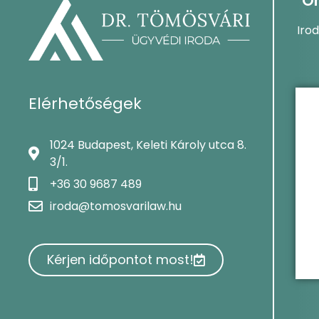
On
Iro
Elérhetőségek
1024 Budapest, Keleti Károly utca 8.
3/1.
+36 30 9687 489
iroda@tomosvarilaw.hu
Kérjen időpontot most!