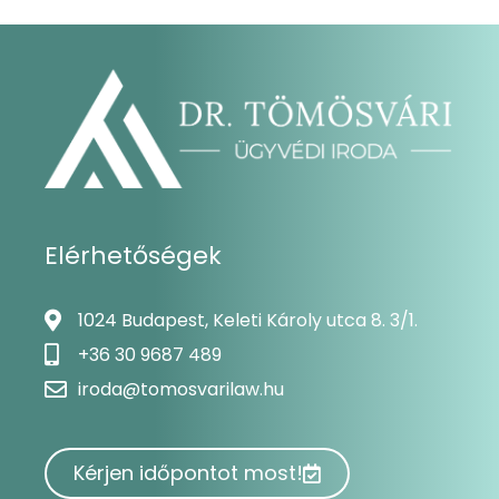
Elérhetőségek
1024 Budapest, Keleti Károly utca 8. 3/1.
+36 30 9687 489
iroda@tomosvarilaw.hu
Kérjen időpontot most!