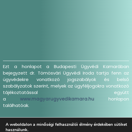
Ezt a honlapot a Budapesti Ügyvédi Kamarában
bejegyzett dr. Tömösvári Ügyvédi Iroda tartja fenn az
ügyvédekre vonatkozó jogszabályok és belső
szabályzatok szerint, melyek az ügyféljogokra vonatkozó
tájékoztatással együtt
a
www.magyarugyvedikamara.hu
honlapon
találhatóak.
Adatkezelési tájékoztató
A weboldalon a minőségi felhasználói élmény érdekében sütiket
használunk.