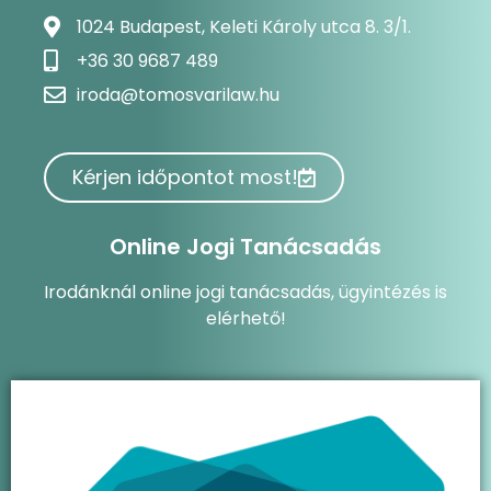
1024 Budapest, Keleti Károly utca 8. 3/1.
+36 30 9687 489
iroda@tomosvarilaw.hu
Kérjen időpontot most!
Online Jogi Tanácsadás
Irodánknál online jogi tanácsadás, ügyintézés is
elérhető!