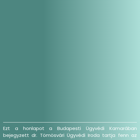
Ezt a honlapot a Budapesti Ügyvédi Kamarában
bejegyzett dr. Tömösvári Ügyvédi Iroda tartja fenn az