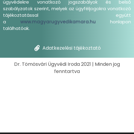
ügyvédekre vonatkozó jogszabályok és belső
szabályzatok szerint, melyek az ügyféljogokra vonatkozó
tájékoztatással együtt
a
www.magyarugyvedikamara.hu
honlapon
találhatóak.
Adatkezelési tájékoztató
Dr. Tömösvári Ügyvédi Iroda 2021 | Minden jog
fenntartva