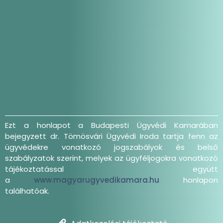
Ezt a honlapot a Budapesti Ügyvédi Kamarában
bejegyzett dr. Tömösvári Ügyvédi Iroda tartja fenn az
ügyvédekre vonatkozó jogszabályok és belső
szabályzatok szerint, melyek az ügyféljogokra vonatkozó
tájékoztatással együtt
a
www.magyarugyvedikamara.hu
honlapon
találhatóak.