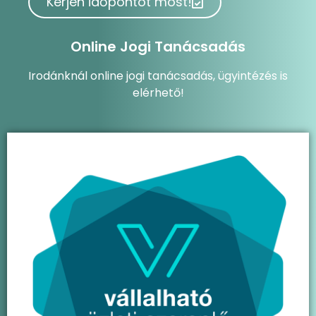
Kérjen időpontot most!
Online Jogi Tanácsadás
Irodánknál online jogi tanácsadás, ügyintézés is
elérhető!