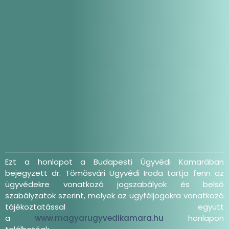
Ezt a honlapot a Budapesti Ügyvédi Kamarában
bejegyzett dr. Tömösvári Ügyvédi Iroda tartja fenn az
ügyvédekre vonatkozó jogszabályok és belső
szabályzatok szerint, melyek az ügyféljogokra vonatkozó
tájékoztatással együtt
a
www.magyarugyvedikamara.hu
honlapon