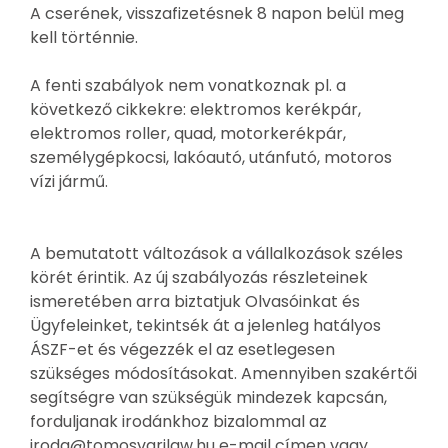
A cserének, visszafizetésnek 8 napon belül meg
kell történnie.
A fenti szabályok nem vonatkoznak pl. a
következő cikkekre: elektromos kerékpár,
elektromos roller, quad, motorkerékpár,
személygépkocsi, lakóautó, utánfutó, motoros
vízi jármű.
A bemutatott változások a vállalkozások széles
körét érintik. Az új szabályozás részleteinek
ismeretében arra biztatjuk Olvasóinkat és
Ügyfeleinket, tekintsék át a jelenleg hatályos
ÁSZF-et és végezzék el az esetlegesen
szükséges módosításokat. Amennyiben szakértői
segítségre van szükségük mindezek kapcsán,
forduljanak irodánkhoz bizalommal az
iroda@tomosvarilaw.hu e-mail címen vagy