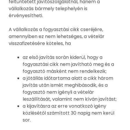
feltüntetett javítószolgálatnál, hanem a
vállalkozás bármely telephelyén is
érvényesítheti.
A vállalkozás a fogyasztási cikk cseréjére,
amennyiben ez nem lehetséges, a vételár
visszafizetésére köteles, ha
az első javítás során kiderül, hogy a
fogyasztási cikk nem javítható meg és a
fogyasztó másként nem rendelkezik;
a jótállás időtartama alatt a cikk három
javítás után ismét meghibásodik, és a
fogyasztó nem igényli a vételár
leszállítását, valamint nem kíván javítást;
a kijavításra az erre vonatkozó igény
közlésétől számított 30 napig nem kerül
sor.