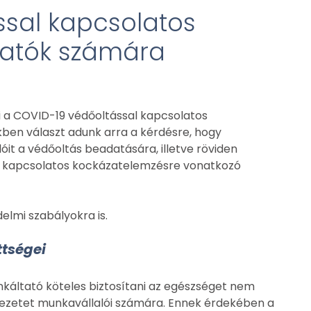
ssal kapcsolatos
tatók számára
ni a COVID-19 védőoltással kapcsolatos
ben választ adunk arra a kérdésre, hogy
it a védőoltás beadatására, illetve röviden
sel kapcsolatos kockázatelemzésre vonatkozó
lmi szabályokra is.
ttségei
nkáltató köteles biztosítani az egészséget nem
ezetet munkavállalói számára. Ennek érdekében a