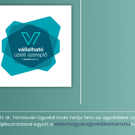
 dr. Tömösvári Ügyvédi Iroda tartja fenn az ügyvédekre v
tájékoztatással együtt a
www.magyarugyvedikamara.hu
h