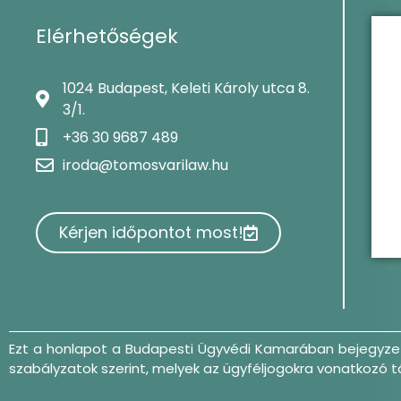
Elérhetőségek
1024 Budapest, Keleti Károly utca 8.
3/1.
+36 30 9687 489
iroda@tomosvarilaw.hu
Kérjen időpontot most!
Ezt a honlapot a Budapesti Ügyvédi Kamarában bejegyzett
szabályzatok szerint, melyek az ügyféljogokra vonatkozó 