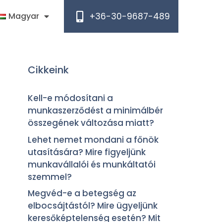
+36-30-9687-489
Magyar
Cikkeink
Kell-e módosítani a
munkaszerződést a minimálbér
összegének változása miatt?
Lehet nemet mondani a főnök
utasítására? Mire figyeljünk
munkavállalói és munkáltatói
szemmel?
Megvéd-e a betegség az
elbocsájtástól? Mire ügyeljünk
keresőképtelenség esetén? Mit