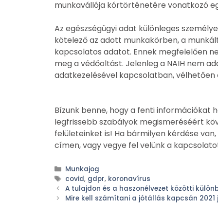
munkavállója kórtörténetére vonatkozó eg
Az egészségügyi adat különleges személyes
kötelező az adott munkakörben, a munkál
kapcsolatos adatot. Ennek megfelelően ne
meg a védőoltást. Jelenleg a NAIH nem ado
adatkezelésével kapcsolatban, vélhetően e
Bízunk benne, hogy a fenti információkat h
legfrissebb szabályok megismeréséért köve
felületeinket is! Ha bármilyen kérdése van
címen, vagy vegye fel velünk a kapcsolat
Munkajog
covid
,
gdpr
,
koronavírus
A tulajdon és a haszonélvezet közötti külön
Mire kell számítani a jótállás kapcsán 2021 