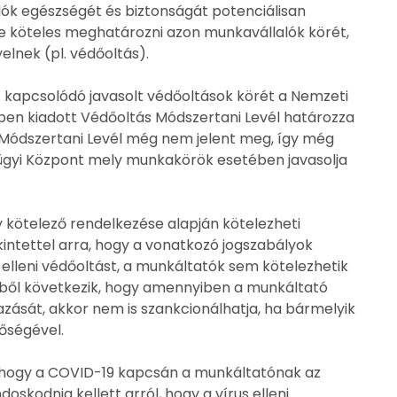
lók egészségét és biztonságát potenciálisan
ve köteles meghatározni azon munkavállalók körét,
elnek (pl. védőoltás).
apcsolódó javasolt védőoltások körét a Nemzeti
en kiadott Védőoltás Módszertani Levél határozza
Módszertani Levél még nem jelent meg, így még
gyi Központ mely munkakörök esetében javasolja
y kötelező rendelkezése alapján kötelezheti
intettel arra, hogy a vonatkozó jogszabályok
 elleni védőoltást, a munkáltatók sem kötelezhetik
bből következik, hogy amennyiben a munkáltató
zását, akkor nem is szankcionálhatja, ha bármelyik
őségével.
, hogy a COVID-19 kapcsán a munkáltatónak az
kodnia kellett arról, hogy a vírus elleni