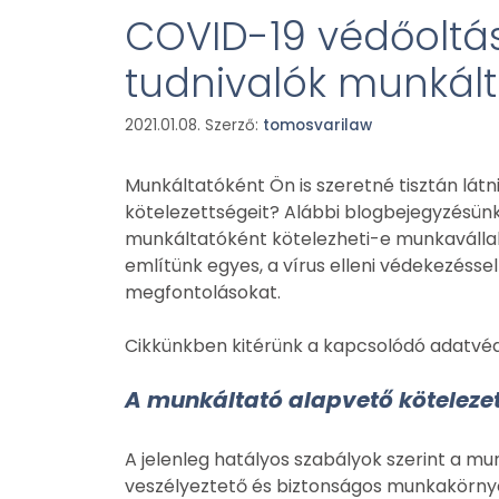
COVID-19 védőoltá
tudnivalók munkál
2021.01.08.
Szerző:
tomosvarilaw
Munkáltatóként Ön is szeretné tisztán lát
kötelezettségeit? Alábbi blogbejegyzésünk
munkáltatóként kötelezheti-e munkavállaló
említünk egyes, a vírus elleni védekezés
megfontolásokat.
Cikkünkben kitérünk a kapcsolódó adatvéde
A munkáltató alapvető köteleze
A jelenleg hatályos szabályok szerint a mu
veszélyeztető és biztonságos munkakörny