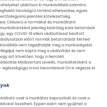
helyeket alakítson ki munkavállalói számára.
felelő távolságra történő elhelyezése, egyes
fertőzésgyanú jelentési kötelezettség,
sa. Célszerű e normákat és munkáltatói
 munkáltatóként jelenleg kizárólag ezek betartását
gy, egy COVID-19 elleni védőoltással beoltott
zabályzatban előírt normák betartatását kérheti
kavállalói nem tagadhatják meg a munkavégzést
kollégájuk nem kapta meg a védőoltást és nem
hogy azt követően, hogy a Nemzeti
Védőoltás Módszertani Levelét, munkáltatóként a
-egészségügyi orvos bevonásával Ön is végezze el
lyok
unkáltató csak a munkához kapcsolódó és csak a
atokat kezelheti. Éppen ezért nem gyűjthet a