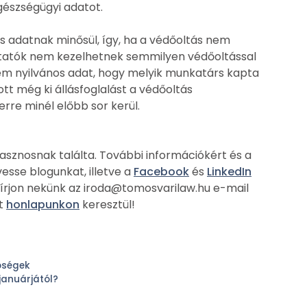
észségügyi adatot.
 adatnak minősül, így, ha a védőoltás nem
tatók nem kezelhetnek semmilyen védőoltással
m nyilvános adat, hogy melyik munkatárs kapta
tt még ki állásfoglalást a védőoltás
rre minél előbb sor kerül.
asznosnak találta. További információkért és a
sse blogunkat, illetve a
Facebook
és
LinkedIn
, írjon nekünk az iroda@tomosvarilaw.hu e-mail
ot
honlapunkon
keresztül!
bségek
januárjától?