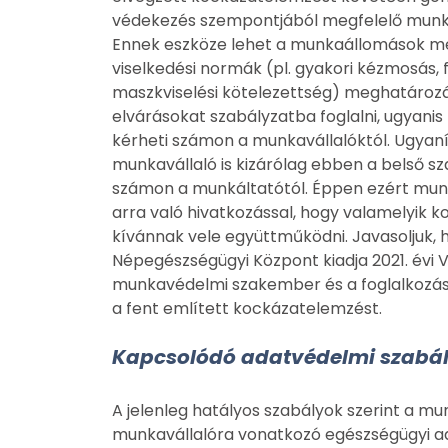
védekezés szempontjából megfelelő munka
Ennek eszköze lehet a munkaállomások meg
viselkedési normák (pl. gyakori kézmosás, 
maszkviselési kötelezettség) meghatározá
elvárásokat szabályzatba foglalni, ugyanis
kérheti számon a munkavállalóktól. Ugyaní
munkavállaló is kizárólag ebben a belső s
számon a munkáltatótól. Éppen ezért mun
arra való hivatkozással, hogy valamelyik 
kívánnak vele együttműködni. Javasoljuk, 
Népegészségügyi Központ kiadja 2021. évi 
munkavédelmi szakember és a foglalkozás
a fent említett kockázatelemzést.
Kapcsolódó adatvédelmi szabá
A jelenleg hatályos szabályok szerint a m
munkavállalóra vonatkozó egészségügyi ad