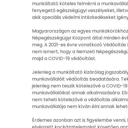
munkáltató köteles felmérni a munkaválla
fenyegető egészségügyi veszélyeket, illet
akik speciális védelmi intézkedéseket igény
Magyarországon az egyes munkakörökhöz k
Népegészségügyi Központ által minden évb
meg. A 2021-es évre vonatkozó Védőoltás 
nem ismert, hogy a Nemzeti Népegészségü
majd a COVID-19 védőoltást.
Jelenleg a munkáltató kizárólag jogszabál
munkavállalóit védőoltás beadatására. Tek
jelenleg nem teszik kötelezővé a COVID-19
munkavállalóikat annak alkalmazására. E
nem teheti kötelezővé a védőoltás alkalma
munkavállalója nem kíván élni annak lehet
Érdemes azonban azt is figyelembe venni
elvégzett kockázatelemzést követően gondos