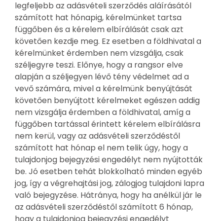
legfeljebb az adásvételi szerződés aláírásától
számított hat hónapig, kérelmünket tartsa
függőben és a kérelem elbírálását csak azt
követően kezdje meg. Ez esetben a földhivatal a
kérelmünket érdemben nem vizsgálja, csak
széljegyre teszi. Előnye, hogy a rangsor elve
alapján a széljegyen lévő tény védelmet ad a
vevő számára, mivel a kérelmünk benyújtását
követően benyújtott kérelmeket egészen addig
nem vizsgálja érdemben a földhivatal, amíg a
függőben tartással érintett kérelem elbírálásra
nem kerül, vagy az adásvételi szerződéstől
számított hat hónap el nem telik úgy, hogy a
tulajdonjog bejegyzési engedélyt nem nyújtották
be. Jó esetben tehát blokkolható minden egyéb
jog, így a végrehajtási jog, zálogjog tulajdoni lapra
való bejegyzése. Hátránya, hogy ha anélkül jár le
az adásvételi szerződéstől számított 6 hónap,
hogy a tulajdonjog bejegyzési engedélyt