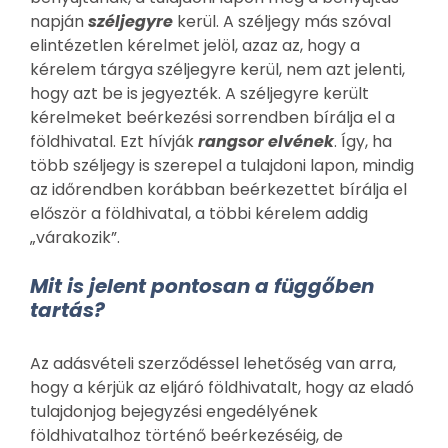
napján
széljegyre
kerül. A széljegy más szóval
elintézetlen kérelmet jelöl, azaz az, hogy a
kérelem tárgya széljegyre kerül, nem azt jelenti,
hogy azt be is jegyezték. A széljegyre került
kérelmeket beérkezési sorrendben bírálja el a
földhivatal. Ezt hívják
rangsor elvének
. Így, ha
több széljegy is szerepel a tulajdoni lapon, mindig
az időrendben korábban beérkezettet bírálja el
először a földhivatal, a többi kérelem addig
„várakozik”.
Mit is jelent pontosan a függőben
tartás?
Az adásvételi szerződéssel lehetőség van arra,
hogy a kérjük az eljáró földhivatalt, hogy az eladó
tulajdonjog bejegyzési engedélyének
földhivatalhoz történő beérkezéséig, de