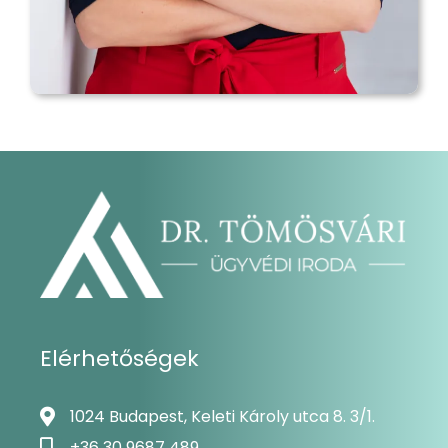
Elérhetőségek
1024 Budapest, Keleti Károly utca 8. 3/1.
+36 30 9687 489