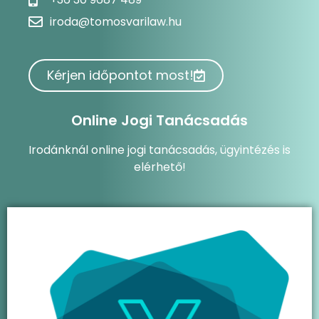
iroda@tomosvarilaw.hu
Kérjen időpontot most!
Online Jogi Tanácsadás
Irodánknál online jogi tanácsadás, ügyintézés is
elérhető!