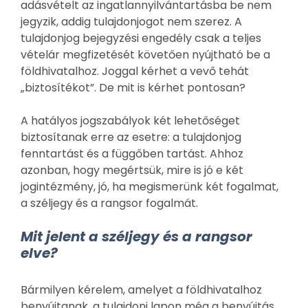
adásvételt az ingatlannyilvántartásba be nem
jegyzik, addig tulajdonjogot nem szerez. A
tulajdonjog bejegyzési engedély csak a teljes
vételár megfizetését követően nyújtható be a
földhivatalhoz. Joggal kérhet a vevő tehát
„biztosítékot”. De mit is kérhet pontosan?
A hatályos jogszabályok két lehetőséget
biztosítanak erre az esetre: a tulajdonjog
fenntartást és a függőben tartást. Ahhoz
azonban, hogy megértsük, mire is jó e két
jogintézmény, jó, ha megismerünk két fogalmat,
a széljegy és a rangsor fogalmát.
Mit jelent a széljegy és a rangsor
elve?
Bármilyen kérelem, amelyet a földhivatalhoz
benyújtanak, a tulajdoni lapon még a benyújtás