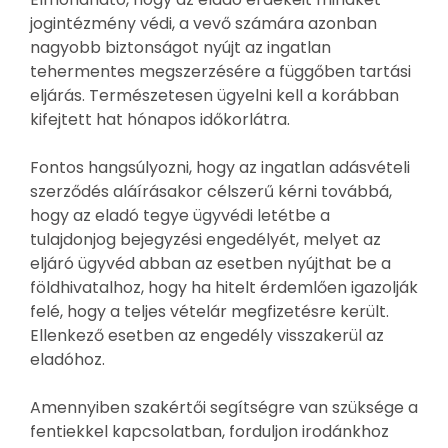
jogintézmény védi, a vevő számára azonban
nagyobb biztonságot nyújt az ingatlan
tehermentes megszerzésére a függőben tartási
eljárás. Természetesen ügyelni kell a korábban
kifejtett hat hónapos időkorlátra.
Fontos hangsúlyozni, hogy az ingatlan adásvételi
szerződés aláírásakor célszerű kérni továbbá,
hogy az eladó tegye ügyvédi letétbe a
tulajdonjog bejegyzési engedélyét, melyet az
eljáró ügyvéd abban az esetben nyújthat be a
földhivatalhoz, hogy ha hitelt érdemlően igazolják
felé, hogy a teljes vételár megfizetésre került.
Ellenkező esetben az engedély visszakerül az
eladóhoz.
Amennyiben szakértői segítségre van szüksége a
fentiekkel kapcsolatban, forduljon irodánkhoz