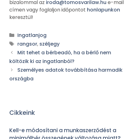
bizalommal az
iroda@tomosvarilaw.hu
e-mail
címen vagy foglaljon időpontot
honlapunkon
keresztül!
Ingatlanjog
rangsor
,
széljegy
Mit tehet a bérbeadó, ha a bérlő nem
költözik ki az ingatlanból?
Személyes adatok továbbítása harmadik
országba
Cikkeink
Kell-e módosítani a munkaszerződést a
minimálbér összegének változása miatt?