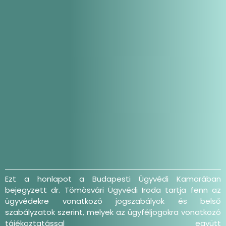
Ezt a honlapot a Budapesti Ügyvédi Kamarában
bejegyzett dr. Tömösvári Ügyvédi Iroda tartja fenn az
ügyvédekre vonatkozó jogszabályok és belső
szabályzatok szerint, melyek az ügyféljogokra vonatkozó
tájékoztatással együtt