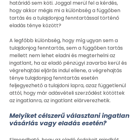
határidő sem köti. Joggal merül fel a kérdés,
hogy akkor mégis mi a különbség a függőben
tartás és a tulajdonjog fenntartással történő
eladás ténye között?
A legfőbb különbség, hogy míg ugyan sem a
tulajdonjog fenntartás, sem a függőben tartás
mellett nem lehet eladni és megterhelni az
ingatlant, ha az eladó pénzügyi zavarba kerül és
végrehajtási eljárás indul ellene, a végrehajtás
ténye tulajdonjog fenntartás esetén
feljegyezhető a tulajdoni lapra, azaz függetlenül
attól, hogy már adásvételi szerződést kötöttek
az ingatlanra, az ingatlant elárverezhetik.
Melyiket célszerű választani ingatlan
vásárlás vagy eladás esetén?
Elmondható, hogy az eladó érdekeit mindkét