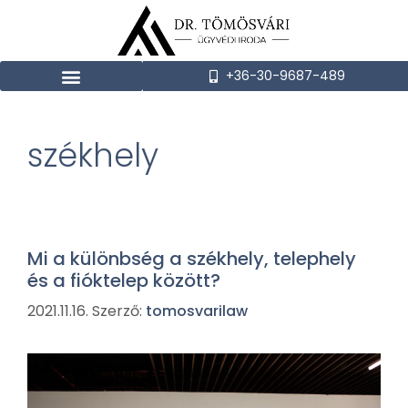
+36-30-9687-489
székhely
Mi a különbség a székhely, telephely
és a fióktelep között?
2021.11.16.
Szerző:
tomosvarilaw