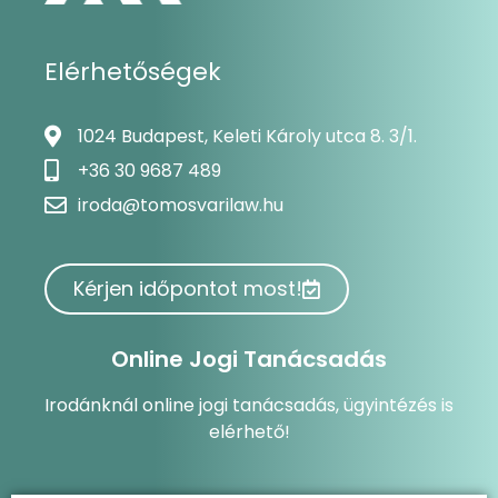
Elérhetőségek
1024 Budapest, Keleti Károly utca 8. 3/1.
+36 30 9687 489
iroda@tomosvarilaw.hu
Kérjen időpontot most!
Online Jogi Tanácsadás
Irodánknál online jogi tanácsadás, ügyintézés is
elérhető!