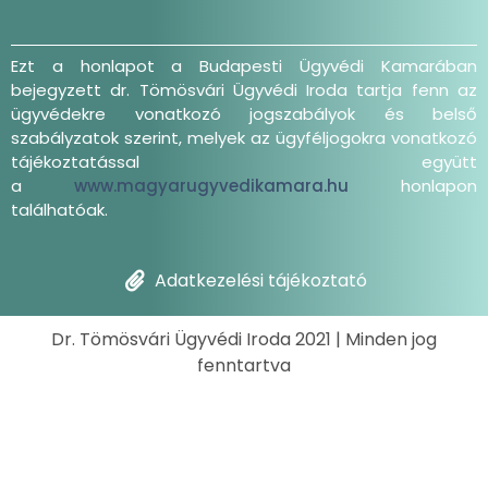
Ezt a honlapot a Budapesti Ügyvédi Kamarában
bejegyzett dr. Tömösvári Ügyvédi Iroda tartja fenn az
ügyvédekre vonatkozó jogszabályok és belső
szabályzatok szerint, melyek az ügyféljogokra vonatkozó
tájékoztatással együtt
a
www.magyarugyvedikamara.hu
honlapon
találhatóak.
Adatkezelési tájékoztató
Dr. Tömösvári Ügyvédi Iroda 2021 | Minden jog
fenntartva