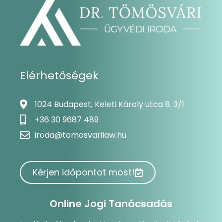
Elérhetőségek
1024 Budapest, Keleti Károly utca 8. 3/1.
+36 30 9687 489
iroda@tomosvarilaw.hu
Kérjen időpontot most!
Online Jogi Tanácsadás