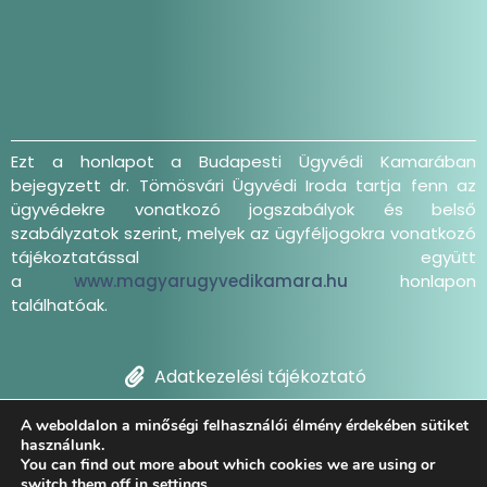
Ezt a honlapot a Budapesti Ügyvédi Kamarában
bejegyzett dr. Tömösvári Ügyvédi Iroda tartja fenn az
ügyvédekre vonatkozó jogszabályok és belső
szabályzatok szerint, melyek az ügyféljogokra vonatkozó
tájékoztatással együtt
a
www.magyarugyvedikamara.hu
honlapon
találhatóak.
Adatkezelési tájékoztató
A weboldalon a minőségi felhasználói élmény érdekében sütiket
Dr. Tömösvári Ügyvédi Iroda 2021 | Minden jog
használunk.
fenntartva
You can find out more about which cookies we are using or
switch them off in
settings
.