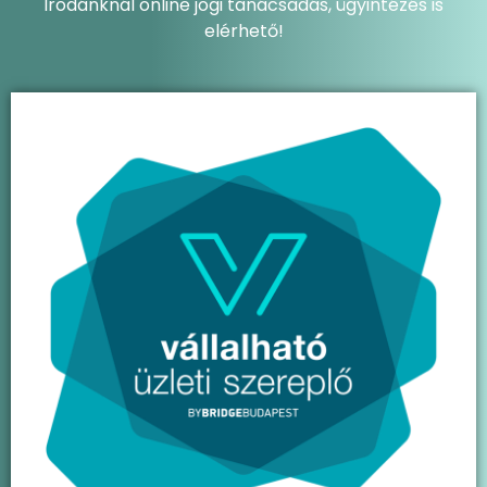
Irodánknál online jogi tanácsadás, ügyintézés is
elérhető!