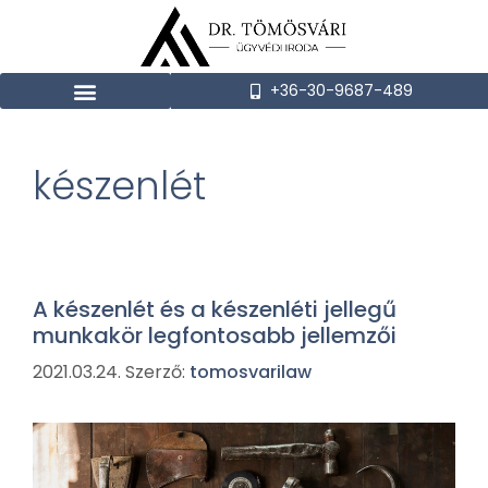
+36-30-9687-489
készenlét
A készenlét és a készenléti jellegű
munkakör legfontosabb jellemzői
2021.03.24.
Szerző:
tomosvarilaw