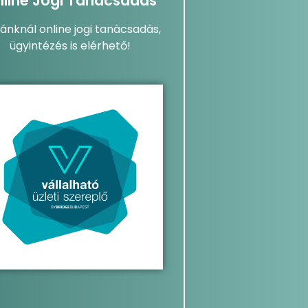
line Jogi Tanácsadás
dánknál online jogi tanácsadás,
ügyintézés is elérhető!