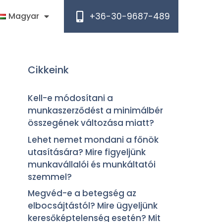
+36-30-9687-489
Magyar
Cikkeink
Kell-e módosítani a
munkaszerződést a minimálbér
összegének változása miatt?
Lehet nemet mondani a főnök
utasítására? Mire figyeljünk
munkavállalói és munkáltatói
szemmel?
Megvéd-e a betegség az
elbocsájtástól? Mire ügyeljünk
keresőképtelenség esetén? Mit