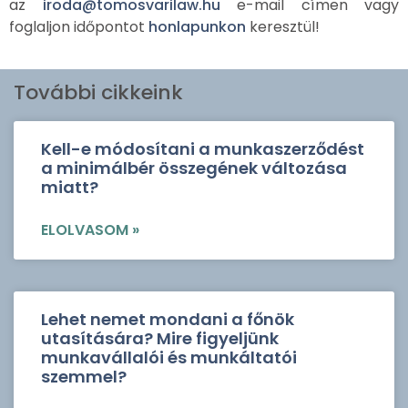
az
iroda@tomosvarilaw.hu
e-mail címen vagy
foglaljon időpontot
honlapunkon
keresztül!
További cikkeink
Kell-e módosítani a munkaszerződést
a minimálbér összegének változása
miatt?
ELOLVASOM »
Lehet nemet mondani a főnök
utasítására? Mire figyeljünk
munkavállalói és munkáltatói
szemmel?