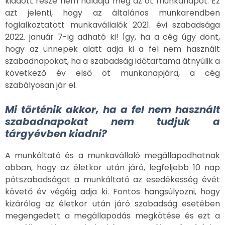
kiadott része nem haladja meg az öt munkanapot. Ez
azt jelenti, hogy az általános munkarendben
foglalkoztatott munkavállalók 2021. évi szabadsága
2022. január 7-ig adható ki! Így, ha a cég úgy dönt,
hogy az ünnepek alatt adja ki a fel nem használt
szabadnapokat, ha a szabadság időtartama átnyúlik a
következő év első öt munkanapjára, a cég
szabályosan jár el.
Mi történik akkor, ha a fel nem használt
szabadnapokat nem tudjuk a
tárgyévben kiadni?
A munkáltató és a munkavállaló megállapodhatnak
abban, hogy az életkor után járó, legfeljebb 10 nap
pótszabadságot a munkáltató az esedékesség évét
követő év végéig adja ki. Fontos hangsúlyozni, hogy
kizárólag az életkor után járó szabadság esetében
megengedett a megállapodás megkötése és ezt a