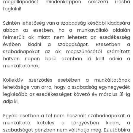
megállapodást mindenképpen célszerű írásba
foglalni!
Szintén lehetőség van a szabadság későbbi kiadására
abban az esetben, ha a munkavállaló oldalán
felmerült ok miatt nem lehetett az esedékesség
évében kiadni a szabadságot. Ezesetben a
szabadnapokat az ok megszűnésétől számított
hatvan napon belül azonban ki kell adnia a
munkáltatónak.
Kollektív szerződés esetében a munkáltatónak
lehetősége van arra, hogy a szabadság egynegyedét
legkésőbb az esedékességet követő év március 31-ig
adja ki.
Egyéb esetben a fel nem használt szabadnapokat a
munkáltató köteles a tárgyévben kiadni, a
szabadságot pénzben nem válthatja meg. Ez utóbbira