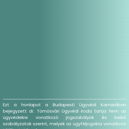
Ezt a honlapot a Budapesti Ügyvédi Kamarában
bejegyzett dr. Tömösvári Ügyvédi Iroda tartja fenn az
ügyvédekre vonatkozó jogszabályok és belső
szabályzatok szerint, melyek az ügyféljogokra vonatkozó