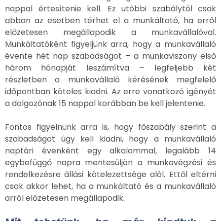
nappal értesítenie kell. Ez utóbbi szabálytól csak
abban az esetben térhet el a munkáltató, ha erről
előzetesen megállapodik a munkavállalóval.
Munkáltatóként figyeljünk arra, hogy a munkavállaló
évente hét nap szabadságot – a munkaviszony első
három hónapját leszámítva – legfeljebb két
részletben a munkavállaló kérésének megfelelő
időpontban köteles kiadni. Az erre vonatkozó igényét
a dolgozónak 15 nappal korábban be kell jelentenie.
Fontos figyelnünk arra is, hogy főszabály szerint a
szabadságot úgy kell kiadni, hogy a munkavállaló
naptári évenként egy alkalommal, legalább 14
egybefüggő napra mentesüljön a munkavégzési és
rendelkezésre állási kötelezettsége alól. Ettől eltérni
csak akkor lehet, ha a munkáltató és a munkavállaló
arról előzetesen megállapodik.