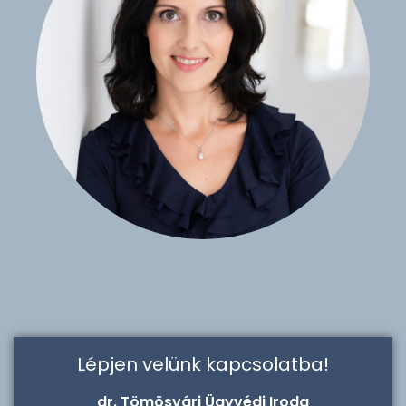
Lépjen velünk kapcsolatba!
dr. Tömösvári Ügyvédi Iroda