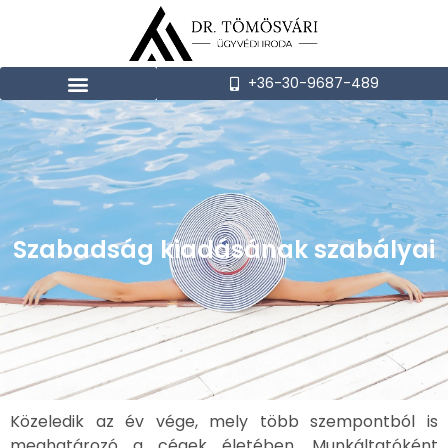
+36-30-9687-489
Szabadság kiadásának szabályai
Közeledik az év vége, mely több szempontból is
meghatározó a cégek életében. Munkáltatóként