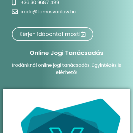
+36 30 9687 489
iroda@tomosvarilaw.hu
Kérjen időpontot most!
Online Jogi Tanácsadás
Irodánknál online jogi tanácsadás, ügyintézés is
elérhető!