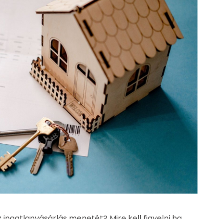
az ingatlanvásárlás menetét? Mire kell figyelni ha