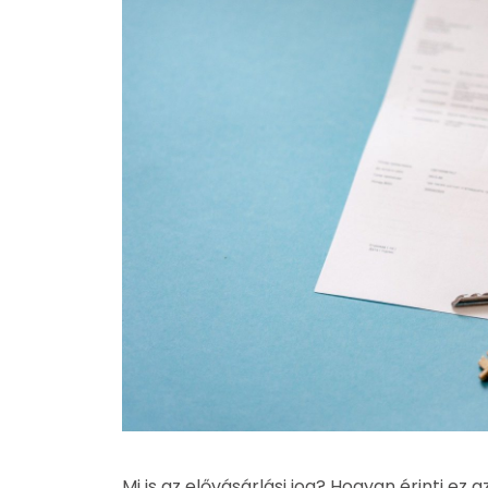
Mi is az elővásárlási jog? Hogyan érinti ez 