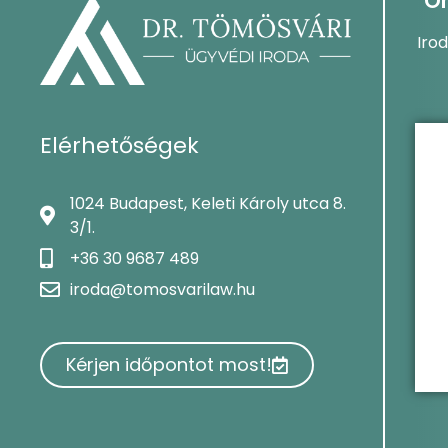
On
Iro
Elérhetőségek
1024 Budapest, Keleti Károly utca 8.
3/1.
+36 30 9687 489
iroda@tomosvarilaw.hu
Kérjen időpontot most!