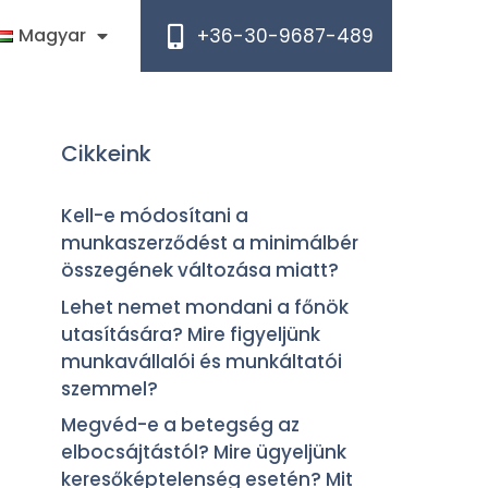
+36-30-9687-489
Magyar
Cikkeink
Kell-e módosítani a
munkaszerződést a minimálbér
összegének változása miatt?
Lehet nemet mondani a főnök
utasítására? Mire figyeljünk
munkavállalói és munkáltatói
szemmel?
Megvéd-e a betegség az
elbocsájtástól? Mire ügyeljünk
keresőképtelenség esetén? Mit