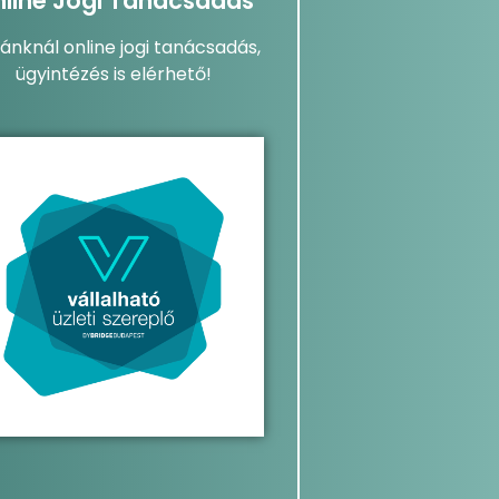
line Jogi Tanácsadás
dánknál online jogi tanácsadás,
ügyintézés is elérhető!