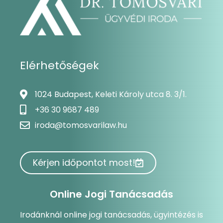
Elérhetőségek
1024 Budapest, Keleti Károly utca 8. 3/1.
+36 30 9687 489
iroda@tomosvarilaw.hu
Kérjen időpontot most!
Online Jogi Tanácsadás
Irodánknál online jogi tanácsadás, ügyintézés is