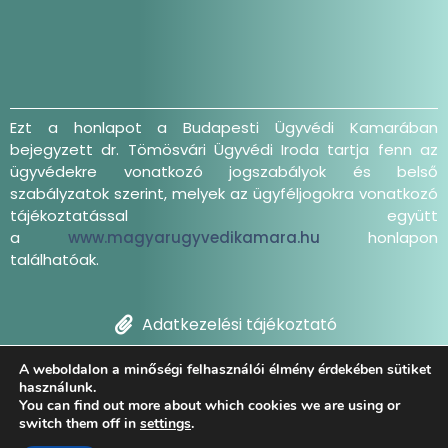
Ezt a honlapot a Budapesti Ügyvédi Kamarában
bejegyzett dr. Tömösvári Ügyvédi Iroda tartja fenn az
ügyvédekre vonatkozó jogszabályok és belső
szabályzatok szerint, melyek az ügyféljogokra vonatkozó
tájékoztatással együtt
a
www.magyarugyvedikamara.hu
honlapon
találhatóak.
Adatkezelési tájékoztató
A weboldalon a minőségi felhasználói élmény érdekében sütiket
Dr. Tömösvári Ügyvédi Iroda 2021 | Minden jog
használunk.
fenntartva
You can find out more about which cookies we are using or
switch them off in
settings
.