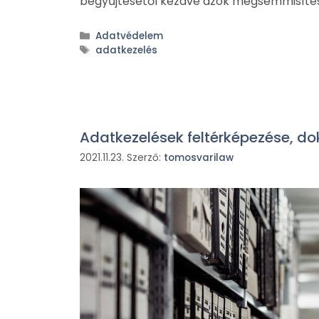
begyűjtésétől kezdve azok megsemmisítés
Adatvédelem
adatkezelés
Adatkezelések feltérképezése, d
2021.11.23.
Szerző:
tomosvarilaw