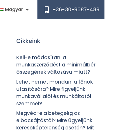
+36-30-9687-489
Magyar
Cikkeink
Kell-e módosítani a
munkaszerződést a minimálbér
összegének változása miatt?
Lehet nemet mondani a főnök
utasítására? Mire figyeljünk
munkavállalói és munkáltatói
szemmel?
Megvéd-e a betegség az
elbocsájtástól? Mire ügyeljünk
keresőképtelenség esetén? Mit