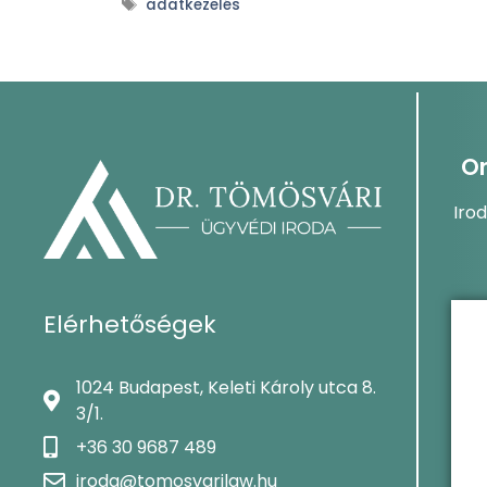
adatkezelés
On
Iro
Elérhetőségek
1024 Budapest, Keleti Károly utca 8.
3/1.
+36 30 9687 489
iroda@tomosvarilaw.hu