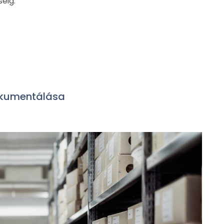
éig.
okumentálása