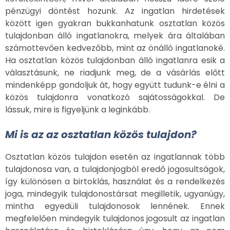
pénzügyi döntést hozunk. Az ingatlan hirdetések
között igen gyakran bukkanhatunk osztatlan közös
tulajdonban álló ingatlanokra, melyek ára általában
számottevően kedvezőbb, mint az önálló ingatlanoké.
Ha osztatlan közös tulajdonban álló ingatlanra esik a
választásunk, ne riadjunk meg, de a vásárlás előtt
mindenképp gondoljuk át, hogy együtt tudunk-e élni a
közös tulajdonra vonatkozó sajátosságokkal. De
lássuk, mire is figyeljünk a leginkább.
Mi is az az osztatlan közös tulajdon?
Osztatlan közös tulajdon esetén az ingatlannak több
tulajdonosa van, a tulajdonjogból eredő jogosultságok,
így különösen a birtoklás, használat és a rendelkezés
joga, mindegyik tulajdonostársat megilletik, ugyanúgy,
mintha egyedüli tulajdonosok lennének. Ennek
megfelelően mindegyik tulajdonos jogosult az ingatlan