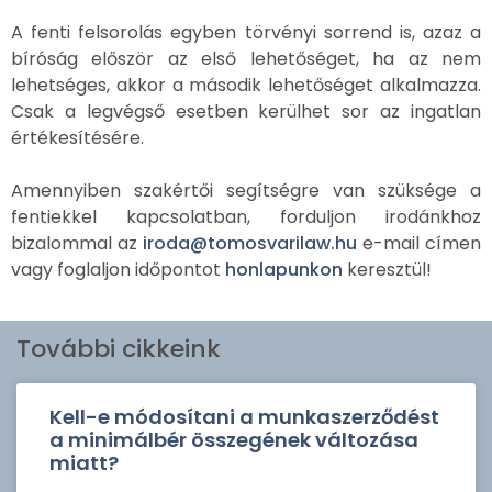
A fenti felsorolás egyben törvényi sorrend is, azaz a
bíróság először az első lehetőséget, ha az nem
lehetséges, akkor a második lehetőséget alkalmazza.
Csak a legvégső esetben kerülhet sor az ingatlan
értékesítésére.
Amennyiben szakértői segítségre van szüksége a
fentiekkel kapcsolatban, forduljon irodánkhoz
bizalommal az
iroda@tomosvarilaw.hu
e-mail címen
vagy foglaljon időpontot
honlapunkon
keresztül!
További cikkeink
Kell-e módosítani a munkaszerződést
a minimálbér összegének változása
miatt?