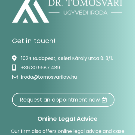
Get in touch!
1024 Budapest, Keleti Károly utca 8. 3/1.
+36 30 9687 489
iroda@tomosvarilaw.hu
Request an appointment now!
Online Legal Advice
Our firm also offers online legal advice and case