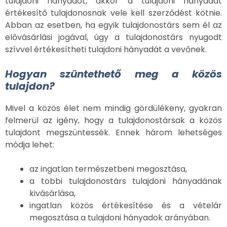
tulajdoni hányadot, akkor a tulajdoni hányadát
értékesítő tulajdonosnak vele kell szerződést kötnie.
Abban az esetben, ha egyik tulajdonostárs sem él az
elővásárlási jogával, úgy a tulajdonostárs nyugodt
szívvel értékesítheti tulajdoni hányadát a vevőnek.
Hogyan szüntethető meg a közös
tulajdon?
Mivel a közös élet nem mindig gördülékeny, gyakran
felmerül az igény, hogy a tulajdonostársak a közös
tulajdont megszüntessék. Ennek három lehetséges
módja lehet:
az ingatlan természetbeni megosztása,
a többi tulajdonostárs tulajdoni hányadának
kivásárlása,
ingatlan közös értékesítése és a vételár
megosztása a tulajdoni hányadok arányában.