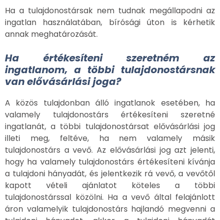
Ha a tulajdonostársak nem tudnak megállapodni az
ingatlan használatában, bírósági úton is kérhetik
annak meghatározását.
Ha értékesíteni szeretném az
ingatlanom, a többi tulajdonostársnak
van elővásárlási joga?
A közös tulajdonban álló ingatlanok esetében, ha
valamely tulajdonostárs értékesíteni szeretné
ingatlanát, a többi tulajdonostársat elővásárlási jog
illeti meg, feltéve, ha nem valamely másik
tulajdonostárs a vevő. Az elővásárlási jog azt jelenti,
hogy ha valamely tulajdonostárs értékesíteni kívánja
a tulajdoni hányadát, és jelentkezik rá vevő, a vevőtől
kapott vételi ajánlatot köteles a többi
tulajdonostárssal közölni. Ha a vevő által felajánlott
áron valamelyik tulajdonostárs hajlandó megvenni a