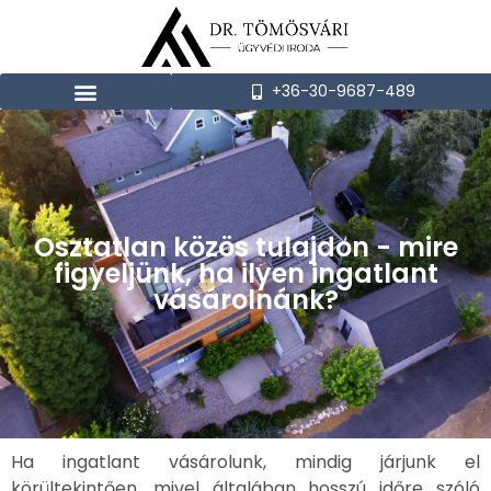
+36-30-9687-489
Osztatlan közös tulajdon - mire
figyeljünk, ha ilyen ingatlant
vásárolnánk?
Ha ingatlant vásárolunk, mindig járjunk el
körültekintően, mivel általában hosszú időre szóló