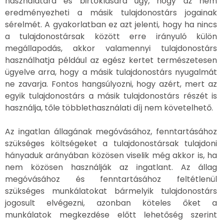
használatára és birtoklására úgy, hogy az nem
eredményezheti a másik tulajdonostárs jogainak
sérelmét. A gyakorlatban ez azt jelenti, hogy ha nincs
a tulajdonostársak között erre irányuló külön
megállapodás, akkor valamennyi tulajdonostárs
használhatja például az egész kertet természetesen
ügyelve arra, hogy a másik tulajdonostárs nyugalmát
ne zavarja. Fontos hangsúlyozni, hogy azért, mert az
egyik tulajdonostárs a másik tulajdonostárs részét is
használja, tőle többlethasználati díj nem követelhető.
Az ingatlan állagának megóvásához, fenntartásához
szükséges költségeket a tulajdonostársak tulajdoni
hányaduk arányában közösen viselik még akkor is, ha
nem közösen használják az ingatlant. Az állag
megóvásához és fenntartásához feltétlenül
szükséges munkálatokat bármelyik tulajdonostárs
jogosult elvégezni, azonban köteles őket a
munkálatok megkezdése előtt lehetőség szerint