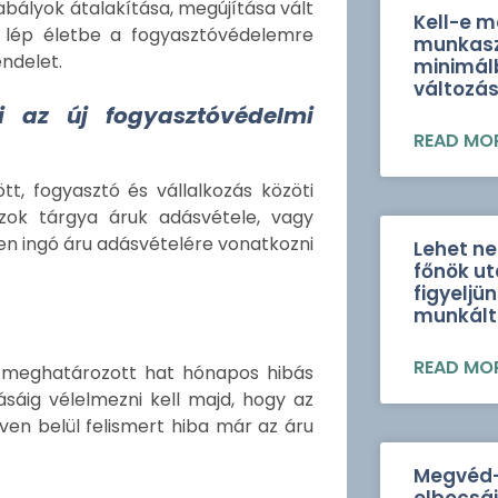
bályok átalakítása, megújítása vált
Kell-e m
n lép életbe a fogyasztóvédelemre
munkasz
ndelet.
minimál
változá
i az új fogyasztóvédelmi
READ MOR
t, fogyasztó és vállalkozás közöti
azok tárgya áruk adásvétele, vagy
den ingó áru adásvételére vonatkozni
Lehet n
főnök ut
figyeljü
munkált
READ MOR
n meghatározott hat hónapos hibás
tásáig vélelmezni kell majd, hogy az
éven belül felismert hiba már az áru
Megvéd-