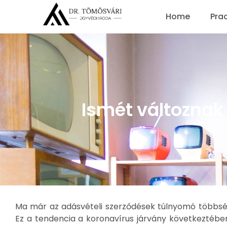
Home
Pra
Ismét változnak
Ma már az adásvételi szerződések túlnyomó többség
Ez a tendencia a koronavírus járvány következtéb