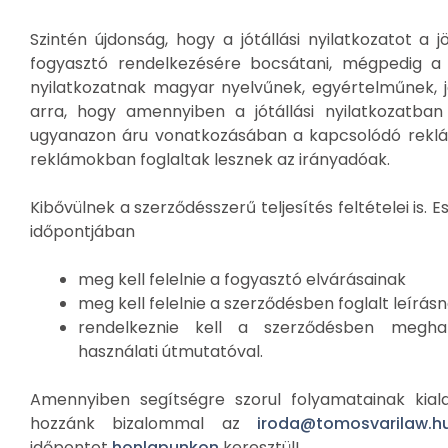
Szintén újdonság, hogy a jótállási nyilatkozatot a
fogyasztó rendelkezésére bocsátani, mégpedig a te
nyilatkozatnak magyar nyelvűnek, egyértelműnek, jó
arra, hogy amennyiben a jótállási nyilatkozatban
ugyanazon áru vonatkozásában a kapcsolódó reklá
reklámokban foglaltak lesznek az irányadóak.
Kibővülnek a szerződésszerű teljesítés feltételei is. E
időpontjában
meg kell felelnie a fogyasztó elvárásainak
meg kell felelnie a szerződésben foglalt leír
rendelkeznie kell a szerződésben meghat
használati útmutatóval.
Amennyiben segítségre szorul folyamatainak kiala
hozzánk bizalommal az
iroda@tomosvarilaw.h
időpontot
honlapunkon
keresztül!