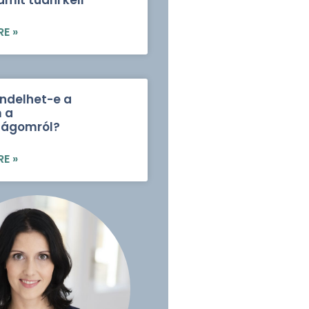
mit tudni kell
E »
ndelhet-e a
 a
ságomról?
E »