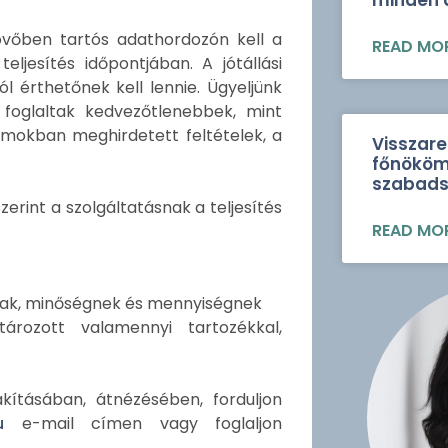
minden a
 jövőben tartós adathordozón kell a
READ MOR
ljesítés időpontjában. A jótállási
l érthetőnek kell lennie. Ügyeljünk
 foglaltak kedvezőtlenebbek, mint
mokban meghirdetett feltételek, a
Visszare
főnököm
szabad
szerint a szolgáltatásnak a teljesítés
READ MOR
ásnak, minőségnek és mennyiségnek
ározott valamennyi tartozékkal,
kításában, átnézésében, forduljon
u
e-mail címen vagy foglaljon