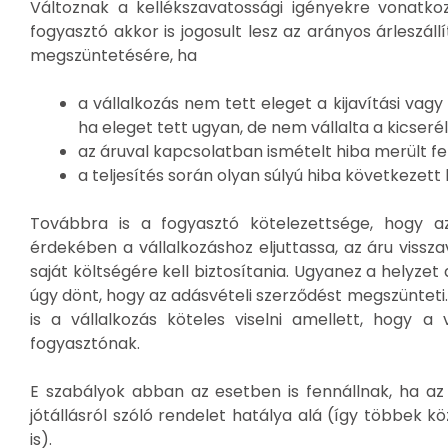
Változnak a kellékszavatossági igényekre vonatkozó
fogyasztó akkor is jogosult lesz az arányos árleszáll
megszüntetésére, ha
a vállalkozás nem tett eleget a kijavítási vagy
ha eleget tett ugyan, de nem vállalta a kicserél
az áruval kapcsolatban ismételt hiba merült fel
a teljesítés során olyan súlyú hiba következett 
Továbbra is a fogyasztó kötelezettsége, hogy az
érdekében a vállalkozáshoz eljuttassa, az áru vissz
saját költségére kell biztosítania. Ugyanez a helyzet
úgy dönt, hogy az adásvételi szerződést megszünteti
is a vállalkozás köteles viselni amellett, hogy a v
fogyasztónak.
E szabályok abban az esetben is fennállnak, ha az
jótállásról szóló rendelet hatálya alá (így többek 
is).