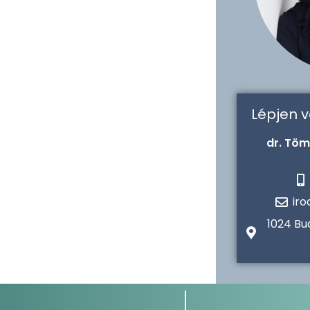
Lépjen 
dr. Töm
ir
1024 Bu