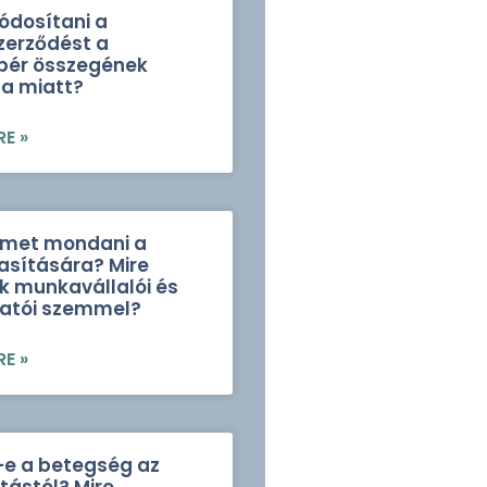
ódosítani a
erződést a
bér összegének
sa miatt?
E »
emet mondani a
asítására? Mire
nk munkavállalói és
atói szemmel?
E »
e a betegség az