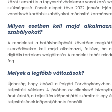
között emiatt is a fogyasztóvédelemre vonatkozó sza
szükségessé. Ennek eleget téve 2022. január 1-jé
vonatkozó korábbi szabályokat módosító kormányre
Milyen esetben kell majd alkalmazn
szabályokat?
A rendeletet a hatálybalépését követően megkötöt
szerződésekre kell majd alkalmazni, feltéve, ha 
digitális tartalom szolgáltatás. A rendelet tehát min
fog.
Melyek a legfőbb változások?
Újdonság, hogy kibővül a Polgári Törvénykönyvbe
teljesítési vélelem. A jövőben az ellenkező bizonyí
árut érintő, a teljesítés időpontjától számított egy 
teljesítésének időpontjában is fennállt.