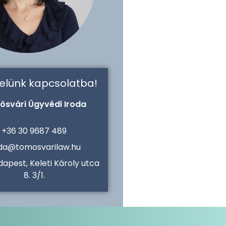
velünk kapcsolatba!
ösvári Ügyvédi Iroda
+36 30 9687 489
oda@tomosvarilaw.hu
dapest, Keleti Károly utca
8. 3/1.