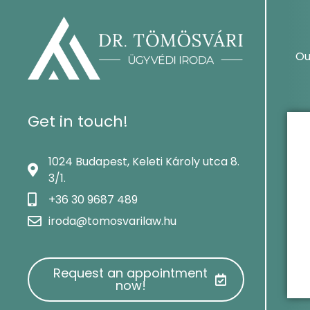
Ou
Get in touch!
1024 Budapest, Keleti Károly utca 8.
3/1.
+36 30 9687 489
iroda@tomosvarilaw.hu
Request an appointment
now!