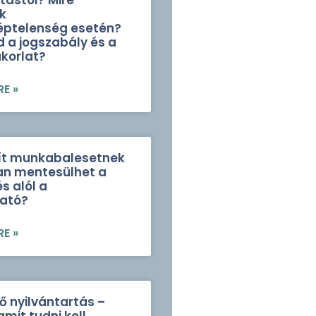
tástól? Mire
k
éptelenség esetén?
 a jogszabály és a
akorlat?
E »
ít munkabalesetnek
an mentesülhet a
s alól a
ató?
E »
 nyilvántartás –