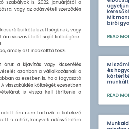
elbocsáj
 szabályok is. 2022. januárjától a
ügyeljün
ításra, vagy az adásvételi szerződés
keresők
Mit mond
bírói gy
 kicserélési kötelezettségének, vagy
READ MOR
t áru visszavételét saját költségére.
.
be, amely ezt indokolttá teszi.
 árut a kijavítás vagy kicserélés
Mi szám
és hogy
avételét azonban a vállalkozásnak a
kártéríté
 abban az esetben is, ha a fogyasztó
munkált
. A visszaküldés költségét ezesetben
ételárat is vissza kell térítenie a
READ MOR
 adott áru nem tartozik a kötelező
között a ruhák, könyvek adásvételére
Munkaidő