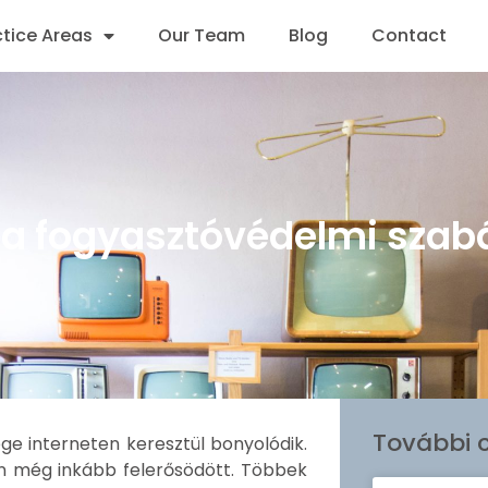
ctice Areas
Our Team
Blog
Contact
 a fogyasztóvédelmi szab
További c
e interneten keresztül bonyolódik.
en még inkább felerősödött. Többek