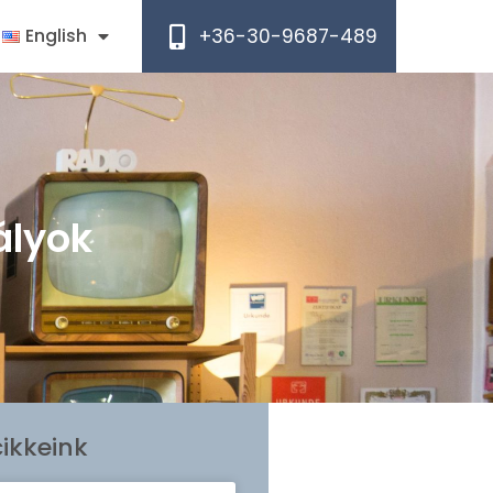
+36-30-9687-489
English
ályok
ikkeink