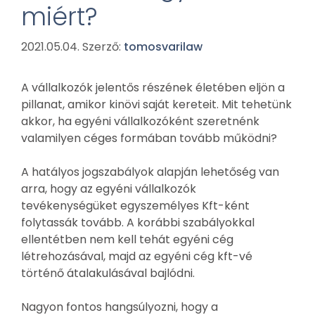
miért?
2021.05.04.
Szerző:
tomosvarilaw
A vállalkozók jelentős részének életében eljön a
pillanat, amikor kinövi saját kereteit. Mit tehetünk
akkor, ha egyéni vállalkozóként szeretnénk
valamilyen céges formában tovább működni?
A hatályos jogszabályok alapján lehetőség van
arra, hogy az egyéni vállalkozók
tevékenységüket egyszemélyes Kft-ként
folytassák tovább. A korábbi szabályokkal
ellentétben nem kell tehát egyéni cég
létrehozásával, majd az egyéni cég kft-vé
történő átalakulásával bajlódni.
Nagyon fontos hangsúlyozni, hogy a