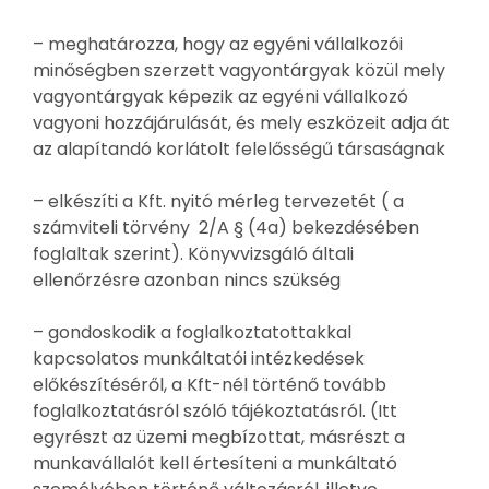
– meghatározza, hogy az egyéni vállalkozói
minőségben szerzett vagyontárgyak közül mely
vagyontárgyak képezik az egyéni vállalkozó
vagyoni hozzájárulását, és mely eszközeit adja át
az alapítandó korlátolt felelősségű társaságnak
– elkészíti a Kft. nyitó mérleg tervezetét ( a
számviteli törvény 2/A § (4a) bekezdésében
foglaltak szerint). Könyvvizsgáló általi
ellenőrzésre azonban nincs szükség
– gondoskodik a foglalkoztatottakkal
kapcsolatos munkáltatói intézkedések
előkészítéséről, a Kft-nél történő tovább
foglalkoztatásról szóló tájékoztatásról. (Itt
egyrészt az üzemi megbízottat, másrészt a
munkavállalót kell értesíteni a munkáltató