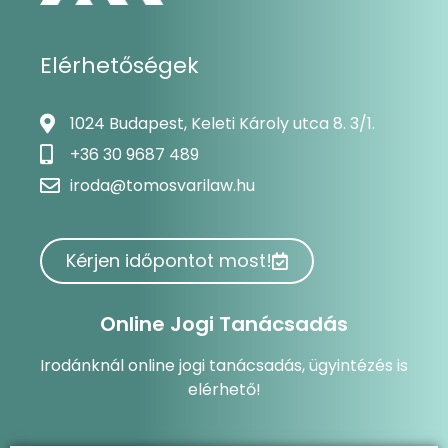
Elérhetőségek
1024 Budapest, Keleti Károly utca 8. 3/1.
+36 30 9687 489
iroda@tomosvarilaw.hu
Kérjen időpontot most!
Online Jogi Tanácsadás
Irodánknál online jogi tanácsadás, ügyintézés is
elérhető!