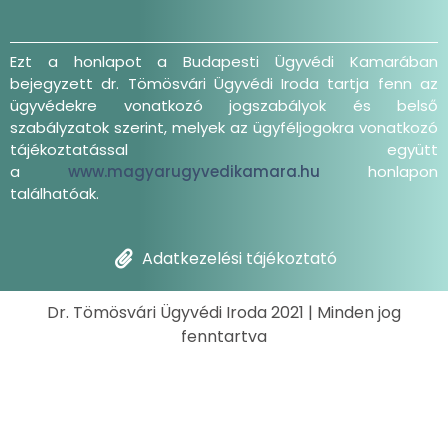
Ezt a honlapot a Budapesti Ügyvédi Kamarában
bejegyzett dr. Tömösvári Ügyvédi Iroda tartja fenn az
ügyvédekre vonatkozó jogszabályok és belső
szabályzatok szerint, melyek az ügyféljogokra vonatkozó
tájékoztatással együtt
a
www.magyarugyvedikamara.hu
honlapon
találhatóak.
Adatkezelési tájékoztató
Dr. Tömösvári Ügyvédi Iroda 2021 | Minden jog
fenntartva