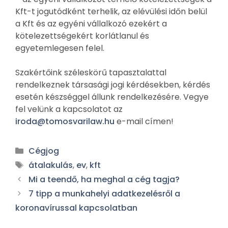
Kft-t jogutódként terhelik, az elévülési időn belül
a Kft és az egyéni vállalkozó ezekért a
kötelezettségekért korlátlanul és
egyetemlegesen felel.
Szakértőink széleskörű tapasztalattal
rendelkeznek társasági jogi kérdésekben, kérdés
esetén készséggel állunk rendelkezésére. Vegye
fel velünk a kapcsolatot az
iroda@tomosvarilaw.hu
e-mail címen!
Cégjog
átalakulás
,
ev
,
kft
Mi a teendő, ha meghal a cég tagja?
7 tipp a munkahelyi adatkezelésről a
koronavírussal kapcsolatban