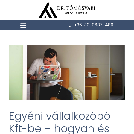
+36-30-9687-489
Egyéni vállalkozóból
Kft-be – hogyan és