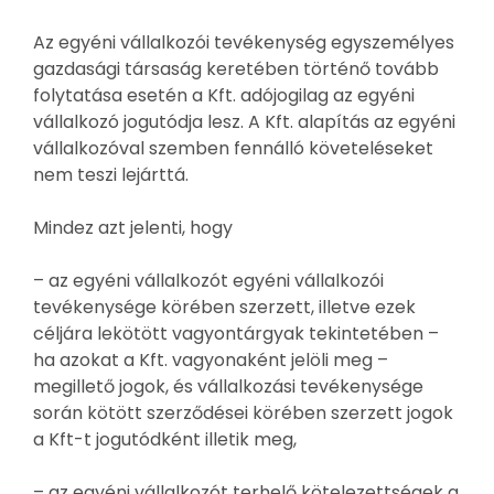
Az egyéni vállalkozói tevékenység egyszemélyes
gazdasági társaság keretében történő tovább
folytatása esetén a Kft. adójogilag az egyéni
vállalkozó jogutódja lesz. A Kft. alapítás az egyéni
vállalkozóval szemben fennálló követeléseket
nem teszi lejárttá.
Mindez azt jelenti, hogy
– az egyéni vállalkozót egyéni vállalkozói
tevékenysége körében szerzett, illetve ezek
céljára lekötött vagyontárgyak tekintetében –
ha azokat a Kft. vagyonaként jelöli meg –
megillető jogok, és vállalkozási tevékenysége
során kötött szerződései körében szerzett jogok
a Kft-t jogutódként illetik meg,
– az egyéni vállalkozót terhelő kötelezettségek a