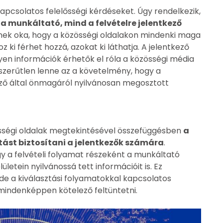
kapcsolatos felelősségi kérdéseket. Úgy rendelkezik,
a munkáltató, mind a felvételre jelentkező
nnek oka, hogy a közösségi oldalakon mindenki maga
z ki férhet hozzá, azokat ki láthatja. A jelentkező
ilyen információk érhetők el róla a közösségi média
etszerűtlen lenne az a követelmény, hogy a
ző által önmagáról nyilvánosan megosztott
össégi oldalak megtekintésével összefüggésben
a
tást biztosítani a jelentkezők számára
.
ogy a felvételi folyamat részeként a munkáltató
letein nyilvánossá tett információit is. Ez
de a kiválasztási folyamatokkal kapcsolatos
indenképpen kötelező feltüntetni.