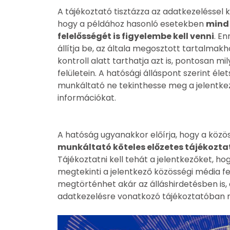
A tájékoztató tisztázza az adatkezeléssel 
hogy a példához hasonló esetekben
mind 
felelősségét is figyelembe kell venni
. E
állítja be, az általa megosztott tartalmakho
kontroll alatt tarthatja azt is, pontosan m
felületein. A hatósági álláspont szerint él
munkáltató ne tekinthesse meg a jelentke
információkat.
A hatóság ugyanakkor előírja, hogy a köz
munkáltató köteles előzetes tájékozta
Tájékoztatni kell tehát a jelentkezőket, h
megtekinti a jelentkező közösségi média felü
megtörténhet akár az álláshirdetésben is, 
adatkezelésre vonatkozó tájékoztatóban m