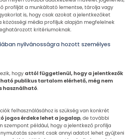
ő profilját a munkáltató lementse, tárolja vagy
yakorlat is, hogy csak azokat a jelentkezőket
a közösségi média profiljuk alapján megfelelnek
eghatározott kritériumoknak.
iában nyilvánosságra hozott személyes
ezik, hogy
attól függetlenül, hogy a jelentkezők
lálható publikus tartalom elérhető, még nem
is használható
.
iók felhasználásához is szükség van konkrét
ó jogos érdeke lehet a jogalap
, de további
n szempont például, hogy a jelentkező profilja
ránymutatás szerint csak annyi adatot lehet gyűjteni