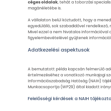
céges oldalak
, tehát a toborzási special
magánéletébe is.
A vállalaton belül köztudott, hogy a menedz
egyedülálló, sok szabadidővel rendelkező,
Mivel ezzel a nem hivatalos információval 
figyelembevételével gyűjtenek információka
Adatkezelési aspektusok
A bemutatott példa kapcsán felmerülő ad
értelmezéséhez a vonatkozó munkajogi sz
Információszabadság Hatóság (NAIH) tájék
Munkacsoportja (WP29) által kiadott irány
Felelősségi kérdések a NAIH tájékoz