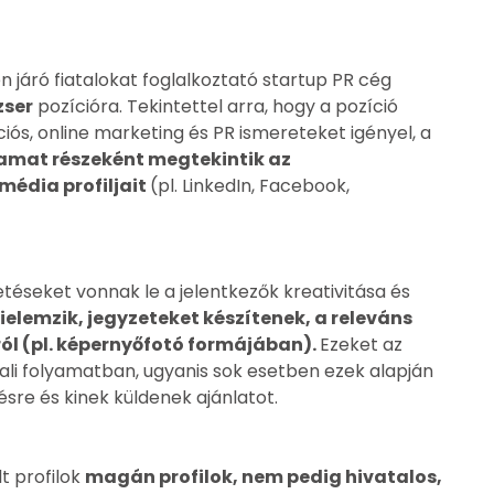
n járó fiatalokat foglalkoztató startup PR cég
zser
pozícióra. Tekintettel arra, hogy a pozíció
ós, online marketing és PR ismereteket igényel, a
yamat részeként megtekintik az
média profiljait
(pl. LinkedIn, Facebook,
téseket vonnak le a jelentkezők kreativitása és
ielemzik, jegyzeteket készítenek, a releváns
ról (pl. képernyőfotó formájában).
Ezeket az
ali folyamatban, ugyanis sok esetben ezek alapján
ésre és kinek küldenek ajánlatot.
t profilok
magán profilok, nem pedig hivatalos,