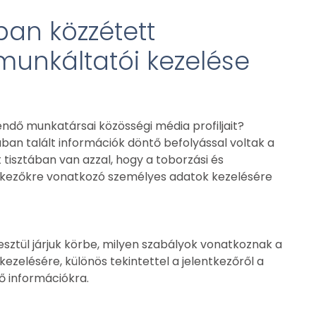
an közzétett
unkáltatói kezelése
endő munkatársai közösségi média profiljait?
ban talált információk döntő befolyással voltak a
isztában van azzal, hogy a toborzási és
entkezőkre vonatkozó személyes adatok kezelésére
sztül járjuk körbe, milyen szabályok vonatkoznak a
zelésére, különös tekintettel a jelentkezőről a
ő információkra.