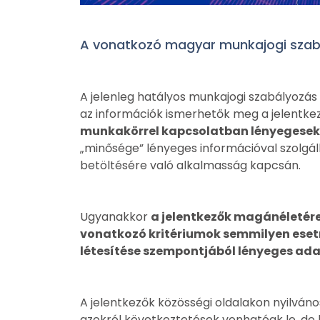
A vonatkozó magyar munkajogi szab
A jelenleg hatályos munkajogi szabályozás 
az információk ismerhetők meg a jelentk
munkakörrel kapcsolatban lényegesek
„minősége” lényeges információval szolg
betöltésére való alkalmasság kapcsán.
Ugyanakkor
a jelentkezők magánéletére
vonatkozó kritériumok semmilyen ese
létesítése szempontjából lényeges ad
A jelentkezők közösségi oldalakon nyilvá
azokról következtetések vonhatóak le, de 