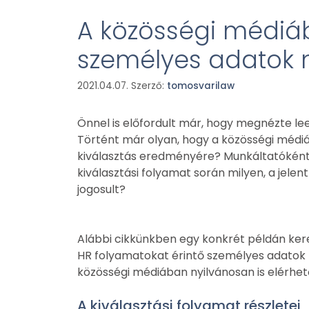
A közösségi médiáb
személyes adatok m
2021.04.07.
Szerző:
tomosvarilaw
Önnel is előfordult már, hogy megnézte le
Történt már olyan, hogy a közösségi médiá
kiválasztás eredményére? Munkáltatóként t
kiválasztási folyamat során milyen, a jel
jogosult?
Alábbi cikkünkben egy konkrét példán kere
HR folyamatokat érintő személyes adatok ke
közösségi médiában nyilvánosan is elérhet
A kiválasztási folyamat részletei