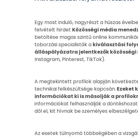
Egy most induló, nagyrészt a húszas éveibe
felvételt hirdet
Közösségi média mened
betöltése magas szintű online kommunikáci
toborzási specialisták a
kiválasztási fol
álláspályázatra jelentkezők közösségi 
Instagram, Pinterest, TikTok).
A megtekintett profilok alapján következte
technikai felkészültsége kapcsán.
Ezeket k
információkat ki is másolják a profilok
információkat felhasználják a döntéshozat
dől el, kit hívnak be személyes elbeszélget
Az esetek túlnyomó többségében a vizsgál