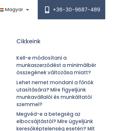
+36-30-9687-489
Magyar
Cikkeink
Kell-e módosítani a
munkaszerződést a minimálbér
összegének változása miatt?
Lehet nemet mondani a főnök
utasítására? Mire figyeljünk
munkavállalói és munkáltatói
szemmel?
Megvéd-e a betegség az
elbocsájtástól? Mire ügyeljünk
keresőképtelenség esetén? Mit