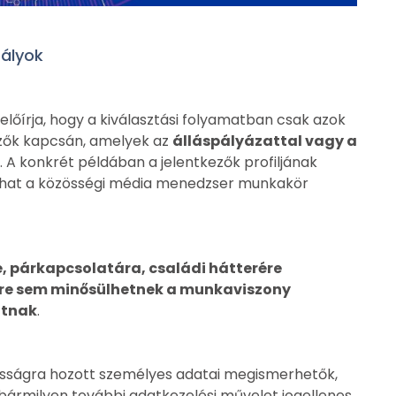
ályok
előírja, hogy a kiválasztási folyamatban csak azok
ezők kapcsán, amelyek az
álláspályázattal vagy a
. A konkrét példában a jelentkezők profiljának
álhat a közösségi média menedzser munkakör
, párkapcsolatára, családi hátterére
tre sem minősülhetnek a munkaviszony
atnak
.
nosságra hozott személyes adatai megismerhetők,
bármilyen további adatkezelési művelet jogellenes,