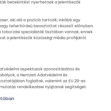
isták betekintést nyerhetnek a jelentkezők
ser, aki alá a pozíció tartozik, inkább egy
 nagy teherbírású beosztottat részesít előnyben.
a toborzási specialisták tisztában vannak, ennek
t a jelentkezők közösségi média profiljairól.
atvédelmi aspektusok azonosításához és
abályok, a Nemzeti Adatvédelmi és
oztatójában foglaltak, valamint az EU 29-es
mutatás rendelkezései nyújtanak segítséget.
tatóban