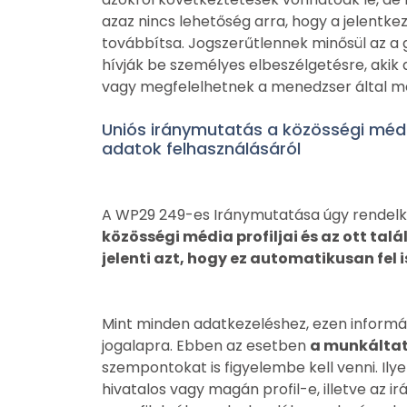
azaz nincs lehetőség arra, hogy a jelentkez
továbbítsa. Jogszerűtlennek minősül az a g
hívják be személyes elbeszélgetésre, akik 
vagy megfelelhetnek a menedzser által m
Uniós iránymutatás a közösségi méd
adatok felhasználásáról
A WP29 249-es Iránymutatása úgy rendelk
közösségi média profiljai és az ott ta
jelenti azt, hogy ez automatikusan fel 
Mint minden adatkezeléshez, ezen informác
jogalapra. Ebben az esetben
a munkáltat
szempontokat is figyelembe kell venni. Ilye
hivatalos vagy magán profil-e, illetve az i